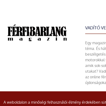
VADÍTÓ V
Egy magazin 
téma. És hát
beszélgetés 
motorokkal 
amik sok-sok
utakat? Vadí
az online fé
újdonságoka
© Minden jog fenntartva.
A weboldalon a minőségi felhasználói élmény érdekében süti