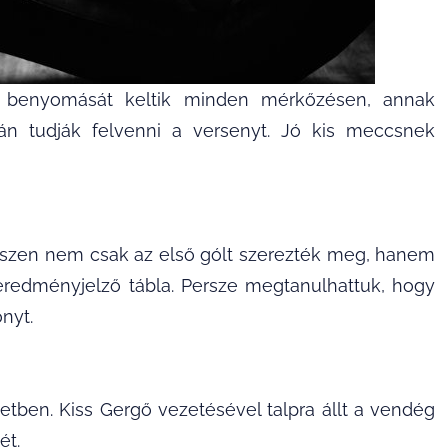
 benyomását keltik minden mérkőzésen, annak
n tudják felvenni a versenyt. Jó kis meccsnek
hiszen nem csak az első gólt szerezték meg, hanem
 eredményjelző tábla. Persze megtanulhattuk, hogy
nyt.
etben. Kiss Gergő vezetésével talpra állt a vendég
ét.