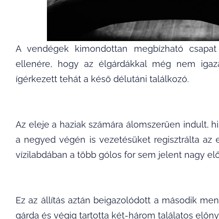
A vendégek kimondottan megbízható csapat
ellenére, hogy az élgárdákkal még nem igazá
ígérkezett tehát a késő délutáni találkozó.
Az eleje a haziak számára álomszerűen indult, 
a negyed végén is vezetésüket regisztrálta az
vízilabdában a több gólos for sem jelent nagy elő
Ez az állítás aztán beigazolódott a második men
gárda és végig tartotta két-három találatos előny