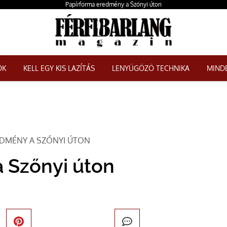
Papírforma eredmény a Szőnyi úton
ŐK
KELL EGY KIS LAZÍTÁS
LENYŰGÖZŐ TECHNIKA
MINDE
EDMÉNY A SZŐNYI ÚTON
 Szőnyi úton