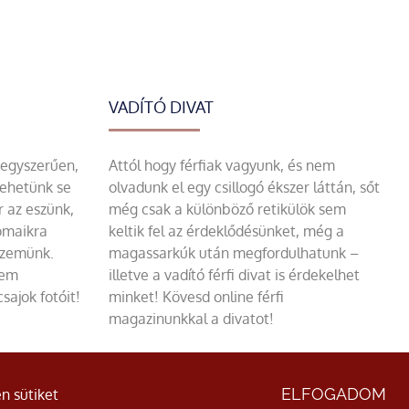
VADÍTÓ DIVAT
 egyszerűen,
Attól hogy férfiak vagyunk, és nem
tehetünk se
olvadunk el egy csillogó ékszer láttán, sőt
r az eszünk,
még csak a különböző retikülök sem
omaikra
keltik fel az érdeklődésünket, még a
szemünk.
magassarkúk után megfordulhatunk –
sem
illetve a vadító férfi divat is érdekelhet
sajok fotóit!
minket! Kövesd online férfi
magazinunkkal a divatot!
ÁSZF
|
Adatvédelmi nyilatkozat
ELFOGADOM
n sütiket