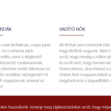
ERDÁK
VADÍTÓ NŐK
csak férfiaknak, csupa pasis
Mi férfiak nem tehetünk róla
 mi is lehetne jobb
hogy férfiből vagyunk. Nem 
indító, mint a döglesztő
arról, hogy mindig a nőkön já
felszerelt csodamasinák,
és arról sem, hogy formás id
 lóerővel szelik stílusosan az
téved akarva, akaratlanul a 
tó verdákat nézegetnél? Itt
Online férfi magazinunkból 
rfi magazinunk, kövesd az
hagyhattuk ki a legvadítóbb c
t!
ket használunk. Ismerje meg tájékoztatónkat arról, hogy milye