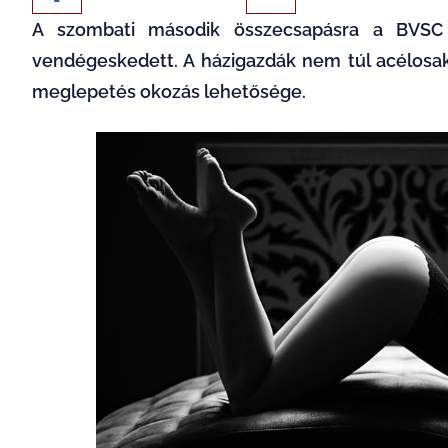
A szombati második összecsapásra a BVSC 
vendégeskedett. A házigazdák nem túl acélos
meglepetés okozás lehetősége.