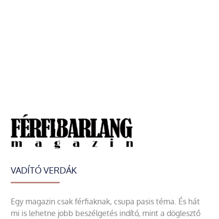
VADÍTÓ VERDÁK
Egy magazin csak férfiaknak, csupa pasis téma. És hát
mi is lehetne jobb beszélgetés indító, mint a döglesztő