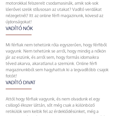
motorokkal felszerelt csodamasinák, amik sok-sok
lóerővel szelik stílusosan az utakat? Vadító verdákat
nézegetnél? Itt az online férfi magazinunk, kövesd az
újdonságokat!
VADÍTÓ NŐK
Mi férfiak nem tehetünk róla egyszerűen, hogy férfiből
vagyunk. Nem tehetünk se arról, hogy mindig a nőkön
jár az eszünk, és arról sem, hogy formás idomaikra
téved akarva, akaratlanul a szemünk. Online férfi
magazinunkból sem hagyhattuk ki a legvadítóbb csajok
fotóit!
VADÍTÓ DIVAT
Attól hogy férfiak vagyunk, és nem olvadunk el egy
csillogó ékszer láttán, sőt még csak a különböző
retikülök sem keltik fel az érdeklődésünket, még a