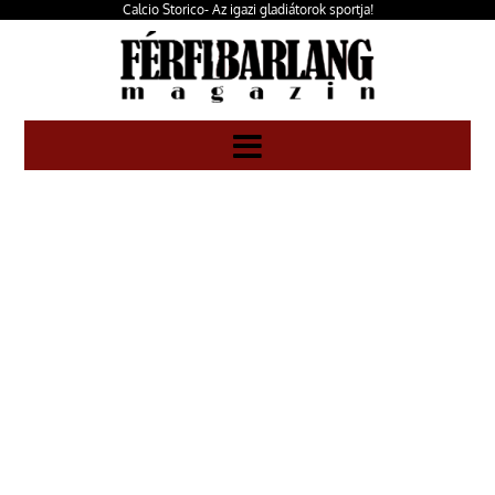
Calcio Storico- Az igazi gladiátorok sportja!