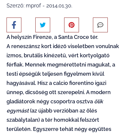
Szerző: mprof - 2014.01.30.
A helyszín Firenze, a Santa Croce tér.
A reneszánsz kort idéző viseletben vonulnak
izmos, brutális kinézetű, vért kortyolgató
férfiak. Mennek megmérettetni magukat, a
testi épségük teljesen figyelmem kívül
hagyásával. Hisz a calcio fiorentino igazi
ünnep, dicsőség ott szerepelni. A modern
gladiátorok négy csoportra osztva
ölik
egymást
(az újabb verzióban az ölés
szabálytalan) a tér homokkal felszórt
területén. Egyszerre tehát négy együttes