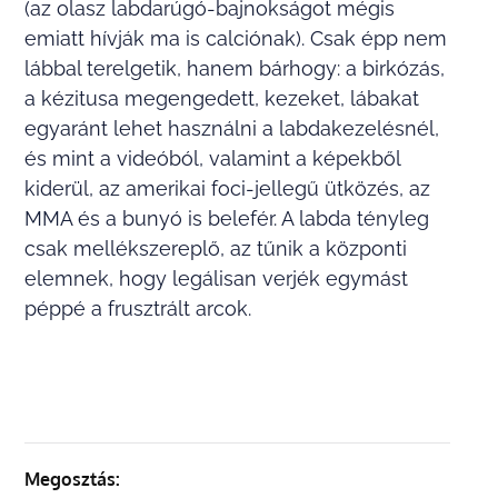
(az olasz labdarúgó-bajnokságot mégis
emiatt hívják ma is calciónak). Csak épp nem
lábbal terelgetik, hanem bárhogy: a birkózás,
a kézitusa megengedett, kezeket, lábakat
egyaránt lehet használni a labdakezelésnél,
és mint a videóból, valamint a képekből
kiderül, az amerikai foci-jellegű ütközés, az
MMA és a bunyó is belefér. A labda tényleg
csak mellékszereplő, az tűnik a központi
elemnek, hogy legálisan verjék egymást
péppé a frusztrált arcok.
Megosztás: