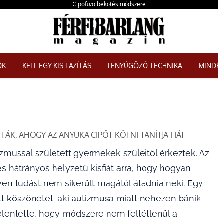
Cipőfűző bekötés módszere
ŐK
KELL EGY KIS LAZÍTÁS
LENYŰGÖZŐ TECHNIKA
MINDE
TÁK, AHOGY AZ ANYUKA CIPŐT KÖTNI TANÍTJA FIÁT
mussal született gyermekek szüleitől érkeztek. Az
 hátrányos helyzetű kisfiát arra, hogy hogyan
en tudást nem sikerült magától átadnia neki. Egy
t köszönetet, aki autizmusa miatt nehezen bánik
jelentette, hogy módszere nem feltétlenül a