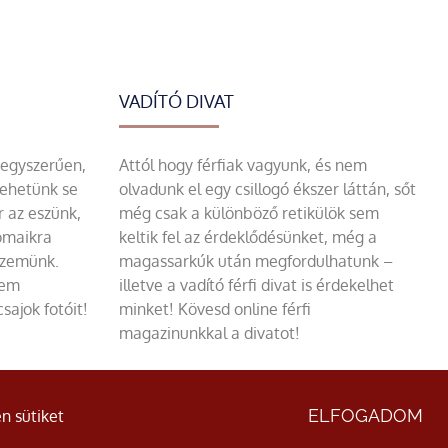
VADÍTÓ DIVAT
 egyszerűen,
Attól hogy férfiak vagyunk, és nem
tehetünk se
olvadunk el egy csillogó ékszer láttán, sőt
r az eszünk,
még csak a különböző retikülök sem
omaikra
keltik fel az érdeklődésünket, még a
szemünk.
magassarkúk után megfordulhatunk –
sem
illetve a vadító férfi divat is érdekelhet
sajok fotóit!
minket! Kövesd online férfi
magazinunkkal a divatot!
ÁSZF
|
Adatvédelmi nyilatkozat
ELFOGADOM
n sütiket