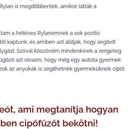
 Rylan is megdöbbentek, amikor látták a
tam a hétéves Rylanemnek a sok pozitív
ől kaptunk, és amiben azt állítják, hogy segített
solygást. Szóval köszönöm mindenkinek a rengeteg
yűgöző azt olvasni, hogy még egy autista gyermek
azok az anyukák is segíthetnek gyermeküknek cipőt
eót, ami megtanítja hogyan
ben cipőfűzőt bekötni!