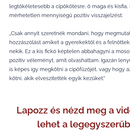
legtökéletesebb a cipőkötésre, ő maga és kisfia,
mérhetetlen mennyiségű pozitív visszajelzést:
„Csak annyit szeretnék mondani, hogy megmutat
hozzászólást amiket a gyerekektől és a felnőttekt
nekik. Ez a kis fickó képtelen abbahagyni a mo
pozitív véleményt, amit olvashattam. Igazán len
is képes így megkötni a cipőfűzőjét, vagy hogy 
kötni, akik elveszítették egyik kezüket.”
Lapozz és nézd meg a vid
lehet a legegyszerűb