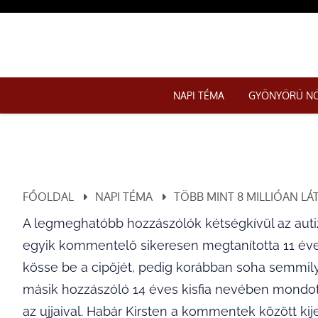
NAPI TÉMA
GYÖNYÖRŰ N
FŐOLDAL
NAPI TÉMA
TÖBB MINT 8 MILLIÓAN LÁT
A legmeghatóbb hozzászólók kétségkívül az autiz
egyik kommentelő sikeresen megtanította 11 éves
kösse be a cipőjét, pedig korábban soha semmily
másik hozzászóló 14 éves kisfia nevében mondot
az ujjaival. Habár Kirsten a kommentek között ki