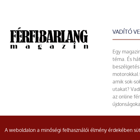
VADÍTÓ V
Egy magazin 
téma. És hát
beszélgetés 
motorokkal 
amik sok-sok
utakat? Vadí
az online fé
újdonságoka
© Minden jog fenntartva.
A weboldalon a minőségi felhasználói élmény érdekében süti