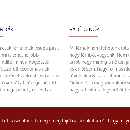
ERDÁK
VADÍTÓ NŐK
csak férfiaknak, csupa pasis
Mi férfiak nem tehetünk róla
 mi is lehetne jobb
hogy férfiből vagyunk. Nem 
indító, mint a döglesztő
arról, hogy mindig a nőkön já
felszerelt csodamasinák,
és arról sem, hogy formás id
 lóerővel szelik stílusosan az
téved akarva, akaratlanul a 
tó verdákat nézegetnél? Itt
Online férfi magazinunkból 
rfi magazinunk, kövesd az
hagyhattuk ki a legvadítóbb c
t!
ket használunk. Ismerje meg tájékoztatónkat arról, hogy milye