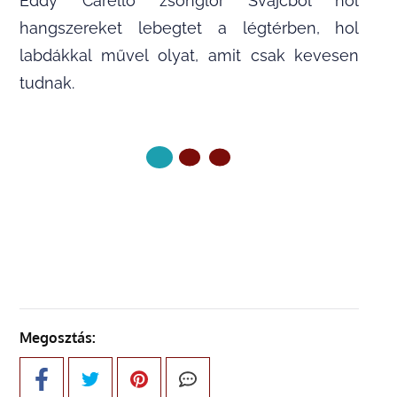
Eddy Carelló zsonglőr Svájcból hol
hangszereket lebegtet a légtérben, hol
labdákkal művel olyat, amit csak kevesen
tudnak.
KÖVETKEZŐ OLDAL
Megosztás: