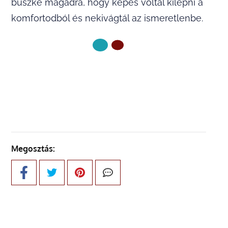
büszke magadra, hogy képes voltál kilépni a
komfortodból és nekivágtál az ismeretlenbe.
KÖVETKEZŐ OLDAL
Megosztás: