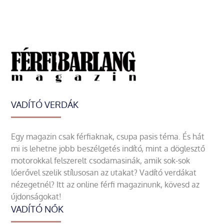
VADÍTÓ VERDÁK
Egy magazin csak férfiaknak, csupa pasis téma. És hát
mi is lehetne jobb beszélgetés indító, mint a döglesztő
motorokkal felszerelt csodamasinák, amik sok-sok
lóerővel szelik stílusosan az utakat? Vadító verdákat
nézegetnél? Itt az online férfi magazinunk, kövesd az
újdonságokat!
VADÍTÓ NŐK