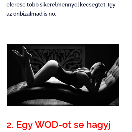
elérése több sikerélménnyel kecsegtet. Így
az önbizalmad is nő.
2. Egy WOD-ot se hagyj