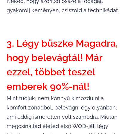
Neked, hogy szorítsd össze a fogadat,
gyakorolj keményen, csiszold a technikádat.
3. Légy büszke Magadra,
hogy belevágtál! Már
ezzel, többet teszel
emberek 90%-nál!
Mint tudjuk, nem könnyű kimozdulni a
komfort zónádból, belevágni egy olyanban,
ami eddig ismeretlen volt számodra. Miután
megcsináltad életed első WOD-ját, légy