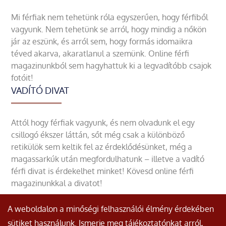
Mi férfiak nem tehetünk róla egyszerűen, hogy férfiből
vagyunk. Nem tehetünk se arról, hogy mindig a nőkön
jár az eszünk, és arról sem, hogy formás idomaikra
téved akarva, akaratlanul a szemünk. Online férfi
magazinunkból sem hagyhattuk ki a legvadítóbb csajok
fotóit!
VADÍTÓ DIVAT
Attól hogy férfiak vagyunk, és nem olvadunk el egy
csillogó ékszer láttán, sőt még csak a különböző
retikülök sem keltik fel az érdeklődésünket, még a
magassarkúk után megfordulhatunk – illetve a vadító
férfi divat is érdekelhet minket! Kövesd online férfi
magazinunkkal a divatot!
A weboldalon a minőségi felhasználói élmény érdekében
sütiket használunk. Ismerje meg tájékoztatónkat arról,