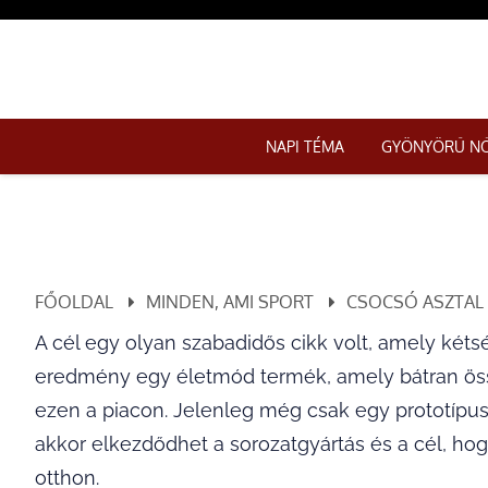
NAPI TÉMA
GYÖNYÖRŰ N
FŐOLDAL
MINDEN, AMI SPORT
CSOCSÓ ASZTAL
A cél egy olyan szabadidős cikk volt, amely kétsé
eredmény egy életmód termék, amely bátran ös
ezen a piacon. Jelenleg még csak egy prototípusa
akkor elkezdődhet a sorozatgyártás és a cél, hog
otthon.