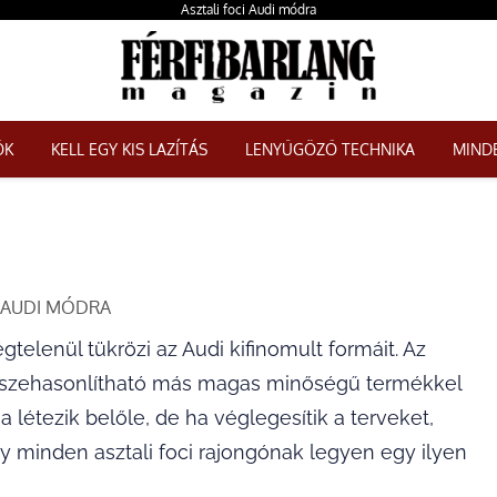
Asztali foci Audi módra
ŐK
KELL EGY KIS LAZÍTÁS
LENYŰGÖZŐ TECHNIKA
MINDE
 AUDI MÓDRA
gtelenül tükrözi az Audi kifinomult formáit. Az
szehasonlítható más magas minőségű termékkel
 létezik belőle, de ha véglegesítik a terveket,
y minden asztali foci rajongónak legyen egy ilyen