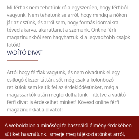
Mi férfiak nem tehetünk róla egyszerűen, hogy férfiből
vagyunk. Nem tehetünk se arról, hogy mindig a nőkön
jár az eszünk, és arról sem, hogy formás idomaikra
téved akarva, akaratlanul a szemünk. Online férfi
magazinunkból sem hagyhattuk ki a legvadítóbb csajok
fotóit!
VADÍTÓ DIVAT
Attól hogy férfiak vagyunk, és nem olvadunk el egy
csillogó ékszer láttán, sőt még csak a különböző
retikülök sem keltik fel az érdeklődésünket, még a
magassarkúk után megfordulhatunk – illetve a vadító
férfi divat is érdekelhet minket! Kövesd online férfi
magazinunkkal a divatot!
A weboldalon a minőségi felhasználói élmény érdekében
sütiket használunk. Ismerje meg tájékoztatónkat arról,