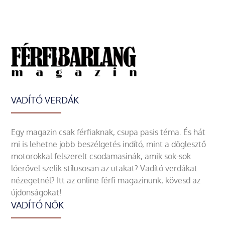
VADÍTÓ VERDÁK
Egy magazin csak férfiaknak, csupa pasis téma. És hát
mi is lehetne jobb beszélgetés indító, mint a döglesztő
motorokkal felszerelt csodamasinák, amik sok-sok
lóerővel szelik stílusosan az utakat? Vadító verdákat
nézegetnél? Itt az online férfi magazinunk, kövesd az
újdonságokat!
VADÍTÓ NŐK