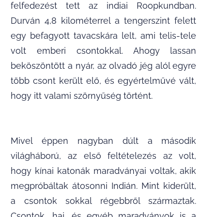
felfedezést tett az indiai Roopkundban.
Durván 4,8 kilométerrel a tengerszint felett
egy befagyott tavacskára lelt, ami telis-tele
volt emberi csontokkal. Ahogy lassan
beköszöntött a nyár, az olvadó jég alól egyre
több csont került elő, és egyértelművé vált,
hogy itt valami szörnyűség történt.
Mivel éppen nagyban dúlt a második
világháború, az első feltételezés az volt,
hogy kínai katonák maradványai voltak, akik
megpróbáltak átosonni Indián. Mint kiderült,
a csontok sokkal régebbről származtak.
Csontok, haj, és egyéb maradványok is a