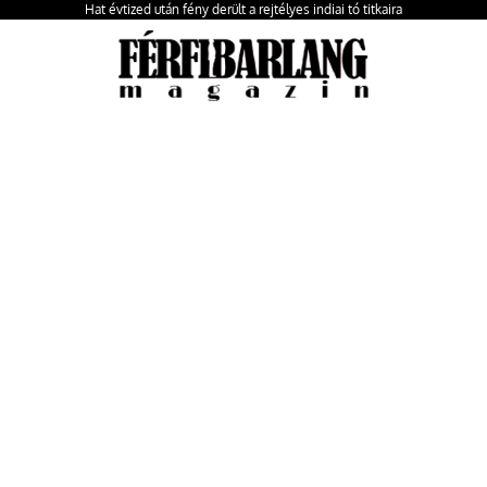
Hat évtized után fény derült a rejtélyes indiai tó titkaira