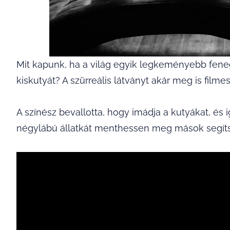
Mit kapunk, ha a világ egyik legkeményebb fene
kiskutyát? A szürreális látványt akár meg is fil
A színész bevallotta, hogy imádja a kutyákat, és
négylábú állatkát menthessen meg mások segít