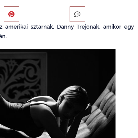
amerikai sztárnak, Danny Trejonak, amikor egy
án.