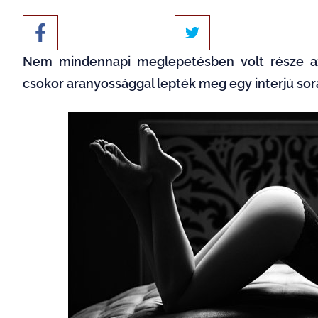
Nem mindennapi meglepetésben volt része az 
csokor aranyossággal lepték meg egy interjú sor