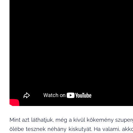
Mint azt láthatjuk, még a kívül kőkemény szuper
ölébe tesznek néhány kiskutyát. Ha valami, akk