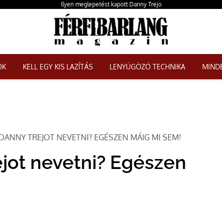
Ilyen meglepetést kapott Danny Trejo
ŐK
KELL EGY KIS LAZÍTÁS
LENYŰGÖZŐ TECHNIKA
MINDE
DANNY TREJOT NEVETNI? EGÉSZEN MÁIG MI SEM!
ejot nevetni? Egészen