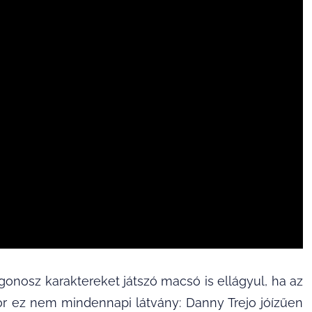
gonosz karaktereket játszó macsó is ellágyul, ha az
or ez nem mindennapi látvány: Danny Trejo jóízűen