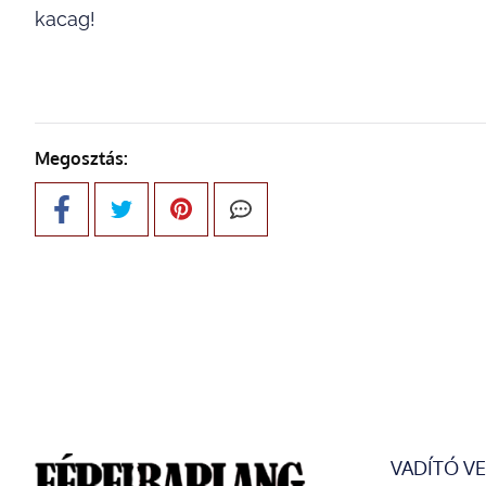
kacag!
Megosztás:
VADÍTÓ V