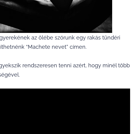
gyerekének az ölébe szórunk egy rakás tündéri
mesíthetnénk “Machete nevet” címen.
 igyekszik rendszeresen tenni azért, hogy minél több
ségével.