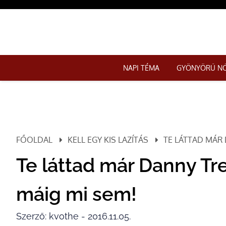
NAPI TÉMA
GYÖNYÖRŰ N
FŐOLDAL
KELL EGY KIS LAZÍTÁS
TE LÁTTAD MÁR 
Te láttad már Danny Tr
máig mi sem!
Szerző: kvothe - 2016.11.05.