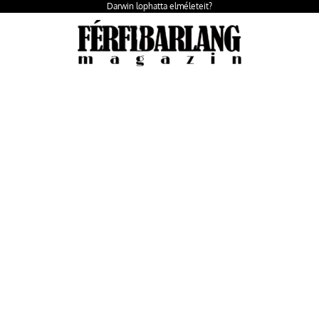
Darwin lophatta elméleteit?