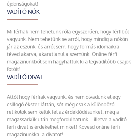
újdonságokat!
VADÍTÓ NŐK
Mi férfiak nem tehetünk róla egyszerűen, hogy férfiből
vagyunk. Nem tehetünk se arról, hogy mindig a nőkön
jár az eszünk, és arról sem, hogy formás idomaikra
téved akarva, akaratlanul a szemünk. Online férfi
magazinunkból sem hagyhattuk ki a legvadítóbb csajok
fotóit!
VADÍTÓ DIVAT
Attól hogy férfiak vagyunk, és nem olvadunk el egy
csillogó ékszer láttán, sőt még csak a különböző
retikülök sem keltik fel az érdeklődésünket, még a
magassarkúk után megfordulhatunk – illetve a vadító
férfi divat is érdekelhet minket! Kövesd online férfi
magazinunkkal a divatot!