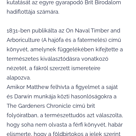
kutatását az egyre gyarapodó Brit Birodalom
hadiflottája számára.
1831-ben publikálta az On Naval Timber and
Arboriculture (A hajófa és a fatermelés) című
könyvét, amelynek függelékében kifejtette a
természetes kiválasztódásra vonatkozó
nézetét, a fákról szerzett ismereteire
alapozva.
Amikor Matthew felhívta a figyelmet a saját
és Darwin munkája közti hasonlóságokra a
The Gardeners Chronicle című brit
folyóiratban, a természettudós azt válaszolta,
hogy soha nem olvasta a férfi könyvét, habár
elismerte, hogy a földbirtokos a jelek szerint