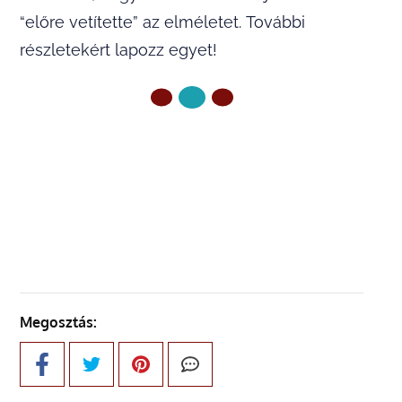
“előre vetítette” az elméletet. További
részletekért lapozz egyet!
ELŐZŐ OLDAL
KÖVETKEZŐ OLDAL
Megosztás: