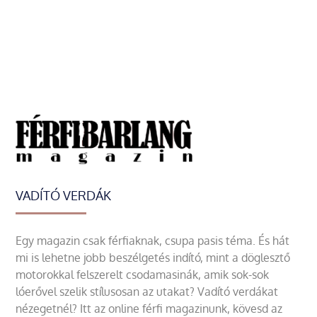
VADÍTÓ VERDÁK
Egy magazin csak férfiaknak, csupa pasis téma. És hát
mi is lehetne jobb beszélgetés indító, mint a döglesztő
motorokkal felszerelt csodamasinák, amik sok-sok
lóerővel szelik stílusosan az utakat? Vadító verdákat
nézegetnél? Itt az online férfi magazinunk, kövesd az