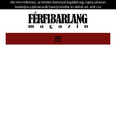
Aki nem milliomos, az minden bizonnyal legalább egy napra szívesen
belebújna a pénzeszsák haverja bőrébe és átélné azt, amit csa