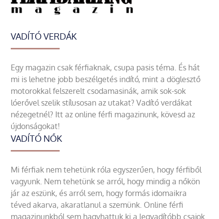
VADÍTÓ VERDÁK
Egy magazin csak férfiaknak, csupa pasis téma. És hát
mi is lehetne jobb beszélgetés indító, mint a döglesztő
motorokkal felszerelt csodamasinák, amik sok-sok
lóerővel szelik stílusosan az utakat? Vadító verdákat
nézegetnél? Itt az online férfi magazinunk, kövesd az
újdonságokat!
VADÍTÓ NŐK
Mi férfiak nem tehetünk róla egyszerűen, hogy férfiből
vagyunk. Nem tehetünk se arról, hogy mindig a nőkön
jár az eszünk, és arról sem, hogy formás idomaikra
téved akarva, akaratlanul a szemünk. Online férfi
magazinunkból sem hagyhattuk ki a legvadítóbb csajok