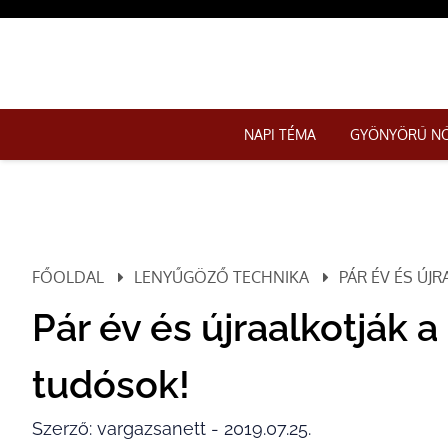
NAPI TÉMA
GYÖNYÖRŰ N
FŐOLDAL
LENYŰGÖZŐ TECHNIKA
PÁR ÉV ÉS ÚJ
Pár év és újraalkotják 
tudósok!
Szerző: vargazsanett - 2019.07.25.