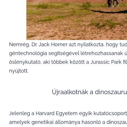
Nemrég, Dr. Jack Horner azt nyilatkozta, hogy tu
géntechnológia segítségével létrehozhassanak új
őslénykutató, aki többek között a Jurassic Park 
nyújtott.
Újraalkotnák a dinoszauru
Jelenleg a Harvard Egyetem egyik kutatócsoportj
amelyek genetikai állománya hasonló a dinosza