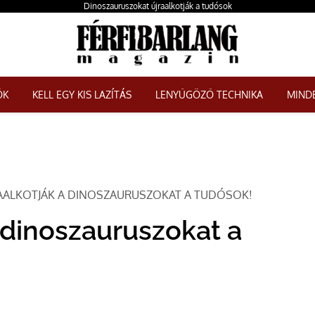
Dinoszauruszokat újraalkotják a tudósok
ŐK
KELL EGY KIS LAZÍTÁS
LENYŰGÖZŐ TECHNIKA
MINDE
RAALKOTJÁK A DINOSZAURUSZOKAT A TUDÓSOK!
a dinoszauruszokat a