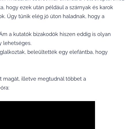
zta, hogy ezek után például a szárnyak és karok
k. Úgy tűnik elég jó úton haladnak, hogy a
. Ám a kutatók bizakodók hiszen eddig is olyan
gy lehetséges.
lalkoztak, beleültették egy elefántba, hogy
 magát, illetve megtudnál többet a
óra: