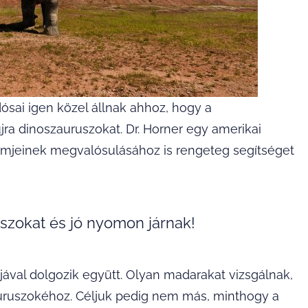
dósai igen közel állnak ahhoz, hogy a
ra dinoszauruszokat. Dr. Horner egy amerikai
filmjeinek megvalósulásához is rengeteg segítséget
szokat és jó nyomon járnak!
ával dolgozik együtt. Olyan madarakat vizsgálnak,
uruszokéhoz. Céljuk pedig nem más, minthogy a