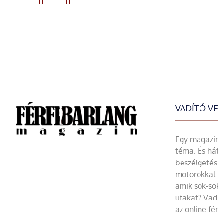
VADÍTÓ V
Egy magazin 
téma. És hát
beszélgetés 
motorokkal 
amik sok-sok
utakat? Vadí
az online fé