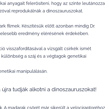
i anyagait felerősíteni, hogy az szinte leutánozza
szóval reprodukálnák a dinoszauruszokat.
ark filmek. Készítésük előtt azonban mindig Dr.
ghitelesebb eredmény elérésének érdekében.
ió visszafordításával a vizsgált csirkék ismét
b különbség a száj és a végtagok genetikai
enetikai manipulálásán.
 újra tudják alkotni a dinoszauruszokat!
k. A madarak csőrét már sikerült a velociraptoréhoz