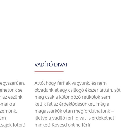
VADÍTÓ DIVAT
 egyszerűen,
Attól hogy férfiak vagyunk, és nem
tehetünk se
olvadunk el egy csillogó ékszer láttán, sőt
r az eszünk,
még csak a különböző retikülök sem
omaikra
keltik fel az érdeklődésünket, még a
szemünk.
magassarkúk után megfordulhatunk –
sem
illetve a vadító férfi divat is érdekelhet
sajok fotóit!
minket! Kövesd online férfi