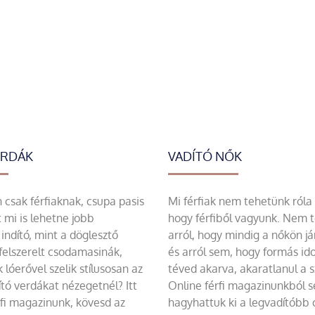
ERDÁK
VADÍTÓ NŐK
csak férfiaknak, csupa pasis
Mi férfiak nem tehetünk róla
 mi is lehetne jobb
hogy férfiből vagyunk. Nem 
indító, mint a döglesztő
arról, hogy mindig a nőkön já
felszerelt csodamasinák,
és arról sem, hogy formás id
 lóerővel szelik stílusosan az
téved akarva, akaratlanul a 
tó verdákat nézegetnél? Itt
Online férfi magazinunkból 
rfi magazinunk, kövesd az
hagyhattuk ki a legvadítóbb c