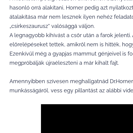
hasonló orrá alakítani, Horner pedig azt nyilatko
átalakítása már nem lesznek ilyen nehéz feladato
„csirkeszaurusz” valósággá váljon.
A legnagyobb kihívást a csőr után a farok jelenti
előrelépéseket tettek, amikről nem is hitték, ho
Ezenkívül még a gyapjas mammut génjeivel is fog
megpróbálják újraéleszteni a már kihalt fajt.
Amennyibben szívesen meghallgatnád Dr.Hornert
munkásságáról, vess egy pillantást az alábbi vide