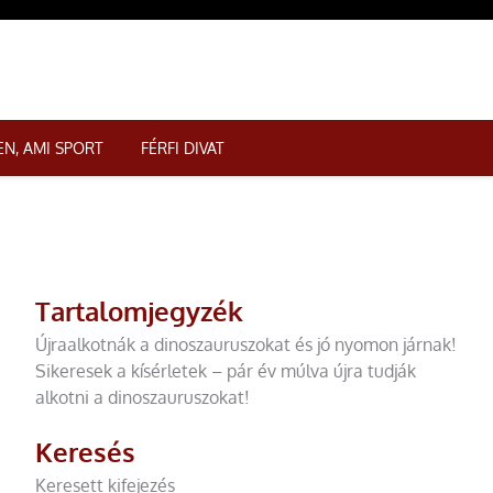
N, AMI SPORT
FÉRFI DIVAT
Tartalomjegyzék
Újraalkotnák a dinoszauruszokat és jó nyomon járnak!
Sikeresek a kísérletek – pár év múlva újra tudják
alkotni a dinoszauruszokat!
Keresés
Keresett kifejezés