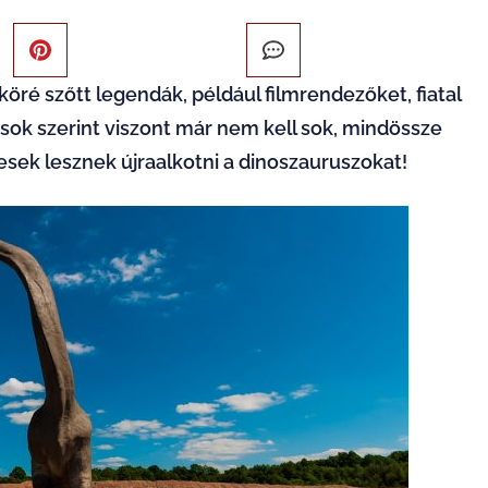
öré szőtt legendák, például filmrendezőket, fiatal
sok szerint viszont már nem kell sok, mindössze
esek lesznek újraalkotni a dinoszauruszokat!