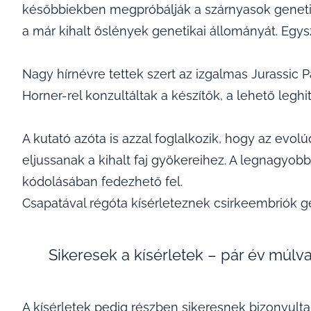
későbbiekben megpróbálják a szárnyasok genetika
a már kihalt őslények genetikai állományát. Egy
Nagy hírnévre tettek szert az izgalmas Jurassic P
Horner-rel konzultáltak a készítők, a lehető le
A kutató azóta is azzal foglalkozik, hogy az evolúc
eljussanak a kihalt faj gyökereihez. A legnagyob
kódolásában fedezhető fel.
Csapatával régóta kísérleteznek csirkeembriók g
Sikeresek a kísérletek – pár év múlva
A kísérletek pedig részben sikeresnek bizonyulta