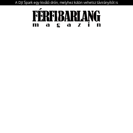
A DJI Spark egy kiváló drón, melyhez külön vehetsz távirányítót is