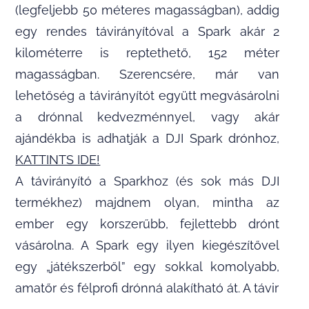
(legfeljebb 50 méteres magasságban), addig
egy rendes távirányítóval a Spark akár 2
kilométerre is reptethető, 152 méter
magasságban. Szerencsére, már van
lehetőség a távirányítót együtt megvásárolni
a drónnal kedvezménnyel, vagy akár
ajándékba is adhatják a DJI Spark drónhoz,
KATTINTS IDE!
A távirányító a Sparkhoz (és sok más DJI
termékhez) majdnem olyan, mintha az
ember egy korszerűbb, fejlettebb drónt
vásárolna. A Spark egy ilyen kiegészítővel
egy „játékszerből” egy sokkal komolyabb,
amatőr és félprofi drónná alakítható át. A távir