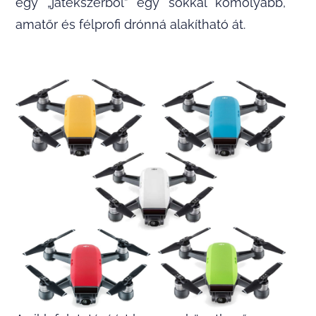
egy „játékszerből” egy sokkal komolyabb,
amatőr és félprofi drónná alakítható át.