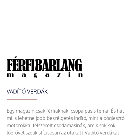
VADÍTÓ VERDÁK
Egy magazin csak férfiaknak, csupa pasis téma. És hát
mi is lehetne jobb beszélgetés indító, mint a döglesztő
motorokkal felszerelt csodamasinák, amik sok-sok
lóerővel szelik stílusosan az utakat? Vadító verdákat