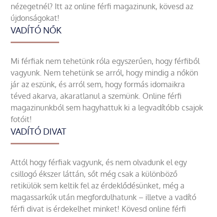
nézegetnél? Itt az online férfi magazinunk, kövesd az
újdonságokat!
VADÍTÓ NŐK
Mi férfiak nem tehetünk róla egyszerűen, hogy férfiből
vagyunk. Nem tehetünk se arról, hogy mindig a nőkön
jár az eszünk, és arról sem, hogy formás idomaikra
téved akarva, akaratlanul a szemünk. Online férfi
magazinunkból sem hagyhattuk ki a legvadítóbb csajok
fotóit!
VADÍTÓ DIVAT
Attól hogy férfiak vagyunk, és nem olvadunk el egy
csillogó ékszer láttán, sőt még csak a különböző
retikülök sem keltik fel az érdeklődésünket, még a
magassarkúk után megfordulhatunk – illetve a vadító
férfi divat is érdekelhet minket! Kövesd online férfi