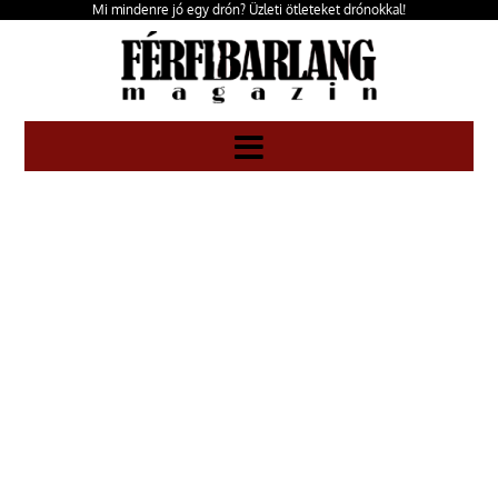
Mi mindenre jó egy drón? Üzleti ötleteket drónokkal!