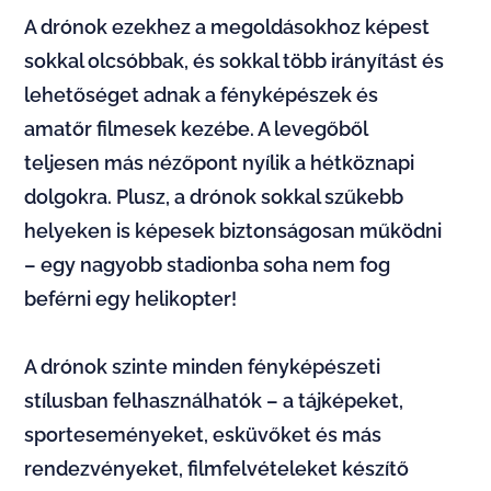
A drónok ezekhez a megoldásokhoz képest
sokkal olcsóbbak, és sokkal több irányítást és
lehetőséget adnak a fényképészek és
amatőr filmesek kezébe. A levegőből
teljesen más nézőpont nyílik a hétköznapi
dolgokra. Plusz, a drónok sokkal szűkebb
helyeken is képesek biztonságosan működni
– egy nagyobb stadionba soha nem fog
beférni egy helikopter!
A drónok szinte minden fényképészeti
stílusban felhasználhatók – a tájképeket,
sporteseményeket, esküvőket és más
rendezvényeket, filmfelvételeket készítő