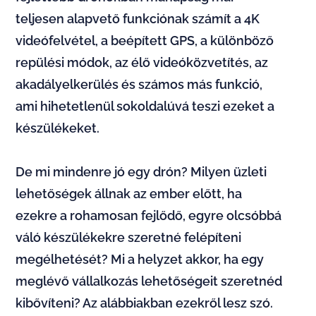
teljesen alapvető funkciónak számít a 4K
videófelvétel, a beépített GPS, a különböző
repülési módok, az élő videóközvetítés, az
akadályelkerülés és számos más funkció,
ami hihetetlenül sokoldalúvá teszi ezeket a
készülékeket.
De mi mindenre jó egy drón? Milyen üzleti
lehetőségek állnak az ember előtt, ha
ezekre a rohamosan fejlődő, egyre olcsóbbá
váló készülékekre szeretné felépíteni
megélhetését? Mi a helyzet akkor, ha egy
meglévő vállalkozás lehetőségeit szeretnéd
kibővíteni? Az alábbiakban ezekről lesz szó.