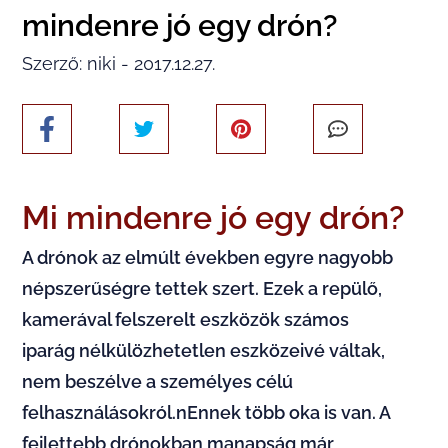
mindenre jó egy drón?
Szerző: niki - 2017.12.27.
Mi mindenre jó egy drón?
A drónok az elmúlt években egyre nagyobb
népszerűségre tettek szert. Ezek a repülő,
kamerával felszerelt eszközök számos
iparág nélkülözhetetlen eszközeivé váltak,
nem beszélve a személyes célú
felhasználásokról.nEnnek több oka is van. A
fejlettebb drónokban manapság már