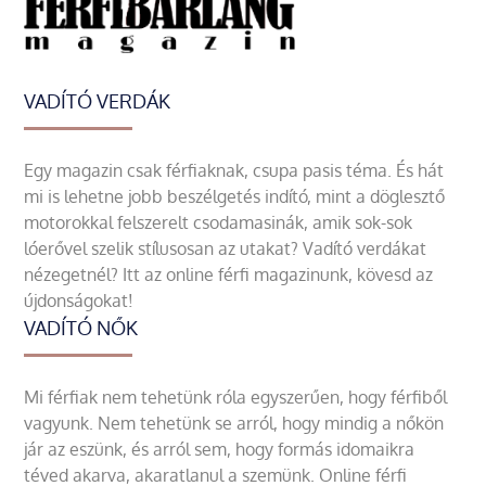
VADÍTÓ VERDÁK
Egy magazin csak férfiaknak, csupa pasis téma. És hát
mi is lehetne jobb beszélgetés indító, mint a döglesztő
motorokkal felszerelt csodamasinák, amik sok-sok
lóerővel szelik stílusosan az utakat? Vadító verdákat
nézegetnél? Itt az online férfi magazinunk, kövesd az
újdonságokat!
VADÍTÓ NŐK
Mi férfiak nem tehetünk róla egyszerűen, hogy férfiből
vagyunk. Nem tehetünk se arról, hogy mindig a nőkön
jár az eszünk, és arról sem, hogy formás idomaikra
téved akarva, akaratlanul a szemünk. Online férfi