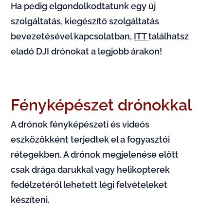
Ha pedig elgondolkodtatunk egy új
szolgáltatás, kiegészítő szolgáltatás
bevezetésével kapcsolatban,
ITT
találhatsz
eladó DJI drónokat a legjobb árakon!
Fényképészet drónokkal
A drónok fényképészeti és videós
eszközökként terjedtek el a fogyasztói
rétegekben. A drónok megjelenése előtt
csak drága darukkal vagy helikopterek
fedélzetéről lehetett légi felvételeket
készíteni.