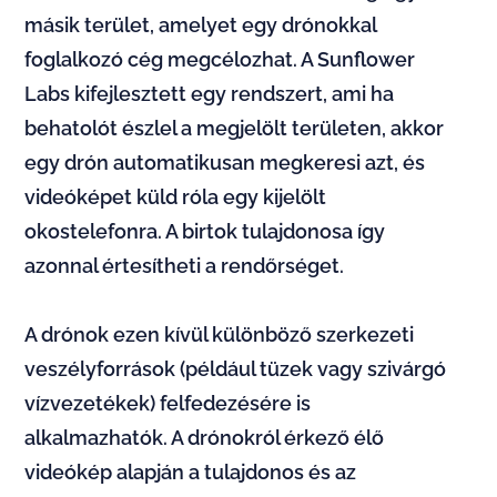
másik terület, amelyet egy drónokkal
foglalkozó cég megcélozhat. A Sunflower
Labs kifejlesztett egy rendszert, ami ha
behatolót észlel a megjelölt területen, akkor
egy drón automatikusan megkeresi azt, és
videóképet küld róla egy kijelölt
okostelefonra. A birtok tulajdonosa így
azonnal értesítheti a rendőrséget.
A drónok ezen kívül különböző szerkezeti
veszélyforrások (például tüzek vagy szivárgó
vízvezetékek) felfedezésére is
alkalmazhatók. A drónokról érkező élő
videókép alapján a tulajdonos és az