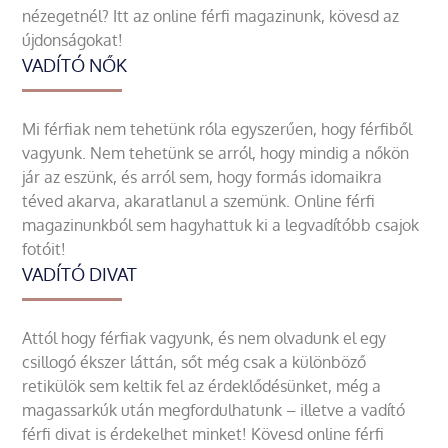
nézegetnél? Itt az online férfi magazinunk, kövesd az
újdonságokat!
VADÍTÓ NŐK
Mi férfiak nem tehetünk róla egyszerűen, hogy férfiből
vagyunk. Nem tehetünk se arról, hogy mindig a nőkön
jár az eszünk, és arról sem, hogy formás idomaikra
téved akarva, akaratlanul a szemünk. Online férfi
magazinunkból sem hagyhattuk ki a legvadítóbb csajok
fotóit!
VADÍTÓ DIVAT
Attól hogy férfiak vagyunk, és nem olvadunk el egy
csillogó ékszer láttán, sőt még csak a különböző
retikülök sem keltik fel az érdeklődésünket, még a
magassarkúk után megfordulhatunk – illetve a vadító
férfi divat is érdekelhet minket! Kövesd online férfi