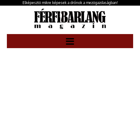
Elképesztő mikre képesek a drónok a mezőgazdaságban!