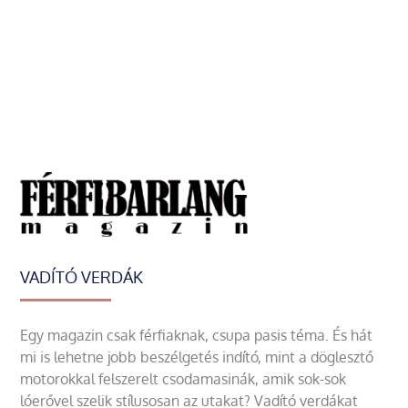
VADÍTÓ VERDÁK
Egy magazin csak férfiaknak, csupa pasis téma. És hát
mi is lehetne jobb beszélgetés indító, mint a döglesztő
motorokkal felszerelt csodamasinák, amik sok-sok
lóerővel szelik stílusosan az utakat? Vadító verdákat