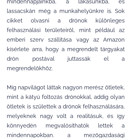
mindennapjainkba, a lakásunkba, és
lassacskán még a munkahelyünkre is. Sok
cikket olvasni a drónok különleges
felhasználási területeiről, mint például az
emberi szerv szállítása vagy az Amazon
kísérlete arra, hogy a megrendelt tárgyakat
drón postával juttassák el a
megrendelőkhöz.
Míg napvilágot láttak nagyon merész ötletek,
mint a kátyú foltozás drónokkal, addig olyan
ötletek is születtek a drónok felhasználására,
melyeknek nagy volt a realitásuk, és így
könnyedén megvalósíthatók lettek a
mindennapokban. a mezőgazdasági