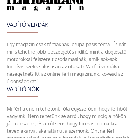
VADÍTÓ VERDÁK
Egy magazin csak férfiaknak, csupa pasis téma. És hát
mi is lehetne jobb beszélgetés indító, mint a döglesztő
motorokkal felszerelt csodamasinák, amik sok-sok
lóerővel szelik stílusosan az utakat? Vadító verdákat
nézegetnél? Itt az online férfi magazinunk, kövesd az
újdonságokat!
VADÍTÓ NŐK
Mi férfiak nem tehetünk róla egyszerűen, hogy férfiből
vagyunk. Nem tehetünk se arról, hogy mindig a nőkön
jár az eszünk, és arról sem, hogy formás idomaikra
téved akarva, akaratlanul a szemünk. Online férfi