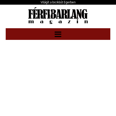
Világít a bicikliút Egerben