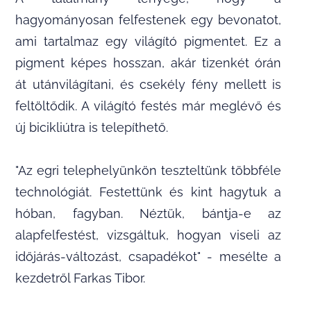
hagyományosan felfestenek egy bevonatot,
ami tartalmaz egy világító pigmentet. Ez a
pigment képes hosszan, akár tizenkét órán
át utánvilágítani, és csekély fény mellett is
feltöltődik. A világító festés már meglévő és
új bicikliútra is telepíthető.
"Az egri telephelyünkön teszteltünk többféle
technológiát. Festettünk és kint hagytuk a
hóban, fagyban. Néztük, bántja-e az
alapfelfestést, vizsgáltuk, hogyan viseli az
időjárás-változást, csapadékot" - mesélte a
kezdetről Farkas Tibor.