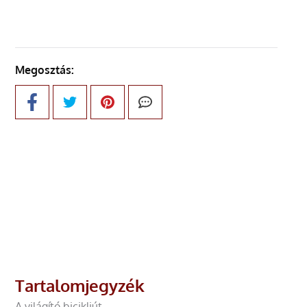
Megosztás:
Tartalomjegyzék
A világító bicikliút