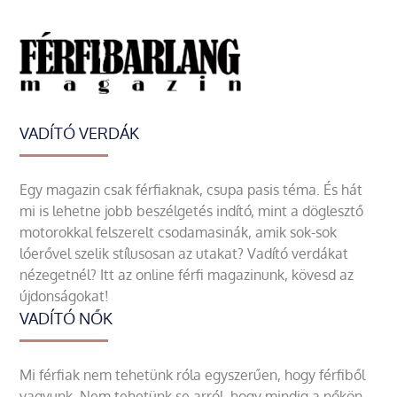
VADÍTÓ VERDÁK
Egy magazin csak férfiaknak, csupa pasis téma. És hát
mi is lehetne jobb beszélgetés indító, mint a döglesztő
motorokkal felszerelt csodamasinák, amik sok-sok
lóerővel szelik stílusosan az utakat? Vadító verdákat
nézegetnél? Itt az online férfi magazinunk, kövesd az
újdonságokat!
VADÍTÓ NŐK
Mi férfiak nem tehetünk róla egyszerűen, hogy férfiből
vagyunk. Nem tehetünk se arról, hogy mindig a nőkön