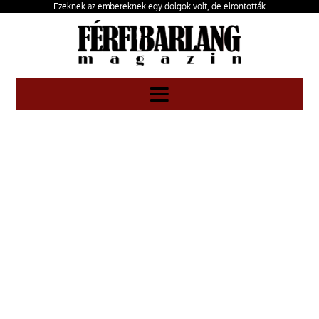
Ezeknek az embereknek egy dolgok volt, de elrontották