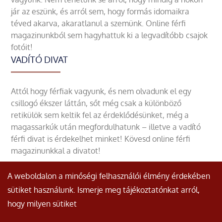
jár az eszünk, és arról sem, hogy formás idomaikra
téved akarva, akaratlanul a szemünk. Online férfi
magazinunkból sem hagyhattuk ki a legvadítóbb csajok
fotóit!
VADÍTÓ DIVAT
Attól hogy férfiak vagyunk, és nem olvadunk el egy
csillogó ékszer láttán, sőt még csak a különböző
retikülök sem keltik fel az érdeklődésünket, még a
magassarkúk után megfordulhatunk – illetve a vadító
férfi divat is érdekelhet minket! Kövesd online férfi
magazinunkkal a divatot!
A weboldalon a minőségi felhasználói élmény érdekében
sütiket használunk. Ismerje meg tájékoztatónkat arról,
hogy milyen sütiket
© Minden jog fenntartva.