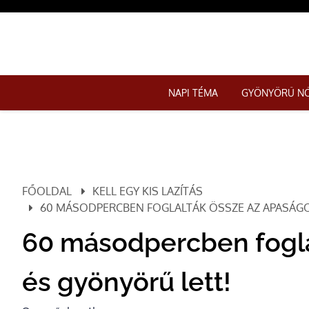
NAPI TÉMA
GYÖNYÖRŰ N
FŐOLDAL
KELL EGY KIS LAZÍTÁS
60 MÁSODPERCBEN FOGLALTÁK ÖSSZE AZ APASÁGO
60 másodpercben fogla
és gyönyörű lett!