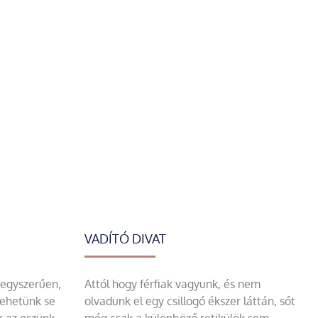
VADÍTÓ DIVAT
 egyszerűen,
Attól hogy férfiak vagyunk, és nem
tehetünk se
olvadunk el egy csillogó ékszer láttán, sőt