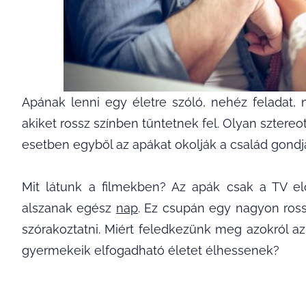
Apának lenni egy életre szóló, nehéz feladat
akiket rossz színben tűntetnek fel. Olyan sztereot
esetben egyből az apákat okolják a család gondja
Mit látunk a filmekben? Az apák csak a TV el
alszanak egész
nap
. Ez csupán egy nagyon rossz
szórakoztatni. Miért feledkezünk meg azokról az
gyermekeik elfogadható életet élhessenek?