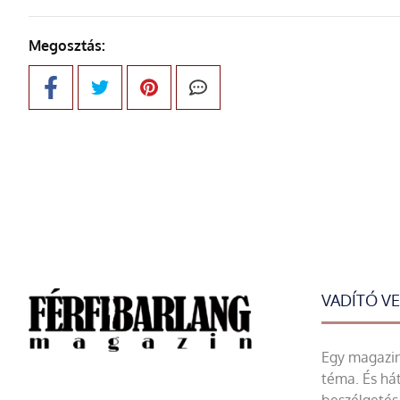
Megosztás:
VADÍTÓ V
Egy magazin 
téma. És hát