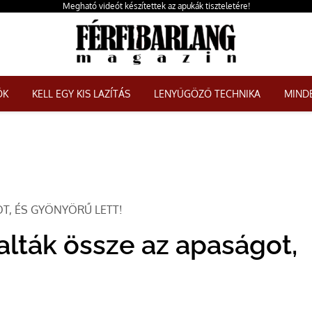
Megható videót készítettek az apukák tiszteletére!
ŐK
KELL EGY KIS LAZÍTÁS
LENYŰGÖZŐ TECHNIKA
MINDE
T, ÉS GYÖNYÖRŰ LETT!
lták össze az apaságot,