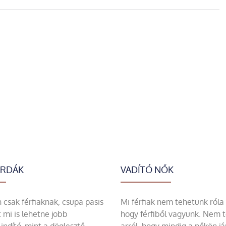
ERDÁK
VADÍTÓ NŐK
csak férfiaknak, csupa pasis
Mi férfiak nem tehetünk róla
 mi is lehetne jobb
hogy férfiből vagyunk. Nem 