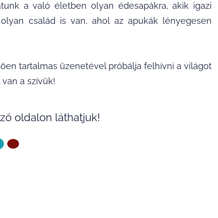
tunk a való életben olyan édesapákra, akik igazi
lyan család is van, ahol az apukák lényegesen
ően tartalmas üzenetével próbálja felhívni a világot
 van a szívük!
ző oldalon láthatjuk!
ZŐ OLDAL