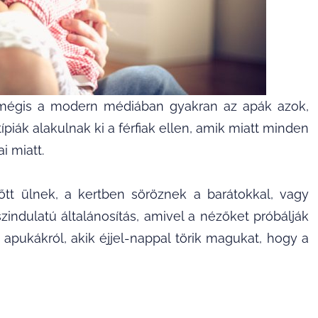
, mégis a modern médiában gyakran az apák azok,
ípiák alakulnak ki a férfiak ellen, amik miatt minden
i miatt.
őtt ülnek, a kertben söröznek a barátokkal, vagy
indulatú általánosítás, amivel a nézőket próbálják
 apukákról, akik éjjel-nappal törik magukat, hogy a