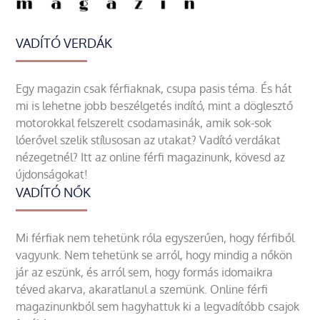
VADÍTÓ VERDÁK
Egy magazin csak férfiaknak, csupa pasis téma. És hát
mi is lehetne jobb beszélgetés indító, mint a döglesztő
motorokkal felszerelt csodamasinák, amik sok-sok
lóerővel szelik stílusosan az utakat? Vadító verdákat
nézegetnél? Itt az online férfi magazinunk, kövesd az
újdonságokat!
VADÍTÓ NŐK
Mi férfiak nem tehetünk róla egyszerűen, hogy férfiből
vagyunk. Nem tehetünk se arról, hogy mindig a nőkön
jár az eszünk, és arról sem, hogy formás idomaikra
téved akarva, akaratlanul a szemünk. Online férfi
magazinunkból sem hagyhattuk ki a legvadítóbb csajok