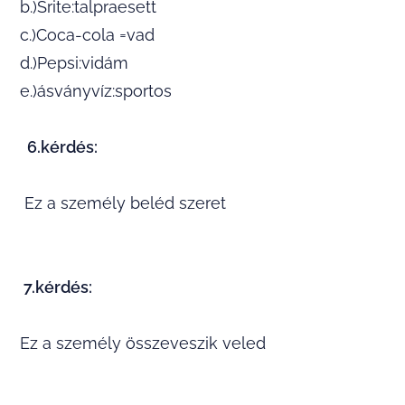
b.)Srite:talpraesett
c.)Coca-cola =vad
d.)Pepsi:vidám
e.)ásványvíz:sportos
6.kérdés:
Ez a személy beléd szeret
7.kérdés:
Ez a személy összeveszik veled