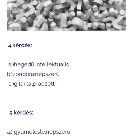
4.kérdés:
a.)hegedű:intellektuális
b.)zongora:népszerű
c.)gitár:talpraesett
5.kérdés:
a.) gyümölcslé:népszerű