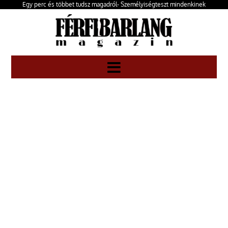
Egy perc és többet tudsz magadról- Személyiségteszt mindenkinek