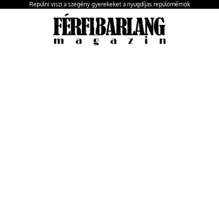
Repülni viszi a szegény gyerekeket a nyugdíjas repülőmérnök