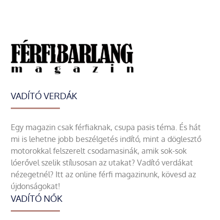
VADÍTÓ VERDÁK
Egy magazin csak férfiaknak, csupa pasis téma. És hát
mi is lehetne jobb beszélgetés indító, mint a döglesztő
motorokkal felszerelt csodamasinák, amik sok-sok
lóerővel szelik stílusosan az utakat? Vadító verdákat
nézegetnél? Itt az online férfi magazinunk, kövesd az
újdonságokat!
VADÍTÓ NŐK