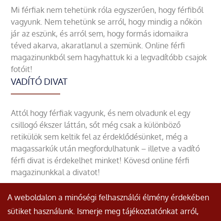
Mi férfiak nem tehetünk róla egyszerűen, hogy férfiből
vagyunk. Nem tehetünk se arról, hogy mindig a nőkön
jár az eszünk, és arról sem, hogy formás idomaikra
téved akarva, akaratlanul a szemünk. Online férfi
magazinunkból sem hagyhattuk ki a legvadítóbb csajok
fotóit!
VADÍTÓ DIVAT
Attól hogy férfiak vagyunk, és nem olvadunk el egy
csillogó ékszer láttán, sőt még csak a különböző
retikülök sem keltik fel az érdeklődésünket, még a
magassarkúk után megfordulhatunk – illetve a vadító
férfi divat is érdekelhet minket! Kövesd online férfi
magazinunkkal a divatot!
A weboldalon a minőségi felhasználói élmény érdekében
sütiket használunk. Ismerje meg tájékoztatónkat arról,