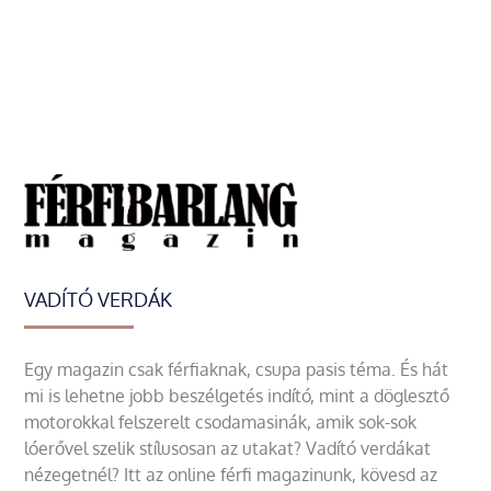
VADÍTÓ VERDÁK
Egy magazin csak férfiaknak, csupa pasis téma. És hát
mi is lehetne jobb beszélgetés indító, mint a döglesztő
motorokkal felszerelt csodamasinák, amik sok-sok
lóerővel szelik stílusosan az utakat? Vadító verdákat
nézegetnél? Itt az online férfi magazinunk, kövesd az