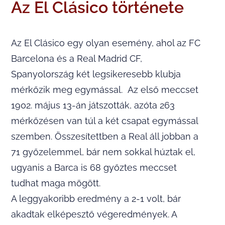
Az El Clásico története
Az El Clásico egy olyan esemény, ahol az FC
Barcelona és a Real Madrid CF,
Spanyolország két legsikeresebb klubja
mérkőzik meg egymással. Az első meccset
1902. május 13-án játszották, azóta 263
mérkőzésen van túl a két csapat egymással
szemben. Összesítettben a Real áll jobban a
71 győzelemmel, bár nem sokkal húztak el,
ugyanis a Barca is 68 győztes meccset
tudhat maga mögött.
A leggyakoribb eredmény a 2-1 volt, bár
akadtak elképesztő végeredmények. A