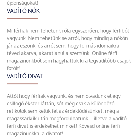
újdonságokat!
VADÍTÓ NŐK
Mi férfiak nem tehetünk róla egyszerűen, hogy férfiből
vagyunk. Nem tehetünk se arról, hogy mindig a nőkön
jár az eszünk, és arról sem, hogy formás idomaikra
téved akarva, akaratlanul a szemünk. Online férfi
magazinunkból sem hagyhattuk ki a legvadítóbb csajok
fotóit!
VADÍTÓ DIVAT
Attól hogy férfiak vagyunk, és nem olvadunk el egy
csillogó ékszer láttán, sőt még csak a különböző
retikülök sem keltik fel az érdeklődésünket, még a
magassarkúk után megfordulhatunk – illetve a vadító
férfi divat is érdekelhet minket! Kövesd online férfi
magazinunkkal a divatot!