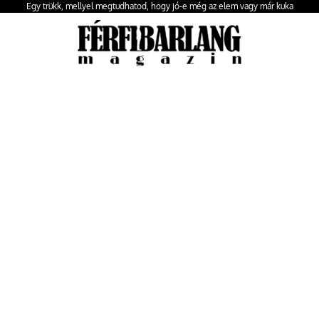
Egy trükk, mellyel megtudhatod, hogy jó-e még az elem vagy már kuka