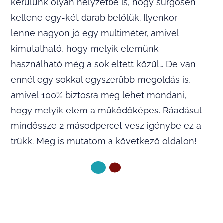
kerülünk olyan helyzetbe is, hogy sürgősen
kellene egy-két darab belőlük. Ilyenkor
lenne nagyon jó egy multiméter, amivel
kimutatható, hogy melyik elemünk
használható még a sok eltett közül… De van
ennél egy sokkal egyszerűbb megoldás is,
amivel 100% biztosra meg lehet mondani,
hogy melyik elem a működőképes. Ráadásul
mindössze 2 másodpercet vesz igénybe ez a
trükk. Meg is mutatom a következő oldalon!
KÖVETKEZŐ OLDAL