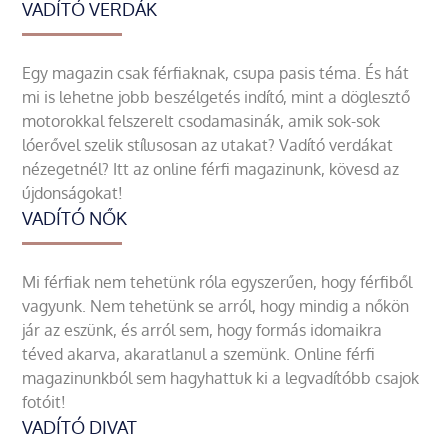
VADÍTÓ VERDÁK
Egy magazin csak férfiaknak, csupa pasis téma. És hát
mi is lehetne jobb beszélgetés indító, mint a döglesztő
motorokkal felszerelt csodamasinák, amik sok-sok
lóerővel szelik stílusosan az utakat? Vadító verdákat
nézegetnél? Itt az online férfi magazinunk, kövesd az
újdonságokat!
VADÍTÓ NŐK
Mi férfiak nem tehetünk róla egyszerűen, hogy férfiből
vagyunk. Nem tehetünk se arról, hogy mindig a nőkön
jár az eszünk, és arról sem, hogy formás idomaikra
téved akarva, akaratlanul a szemünk. Online férfi
magazinunkból sem hagyhattuk ki a legvadítóbb csajok
fotóit!
VADÍTÓ DIVAT