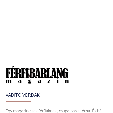
VADÍTÓ VERDÁK
Egy magazin csak férfiaknak, csupa pasis téma. És hát