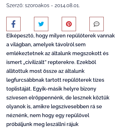
Szerző: szoroakos - 2014.08.01.
Elképesztő, hogy milyen repülőterek vannak
a világban, amelyek távolról sem
emlékeztetnek az általunk megszokott és
ismert „civilizált” repterekre. Ezekből
állítottuk most össze az általunk
legfurcsábbnak tartott repülőterek tízes
toplistáját. Egyik-másik helyre bizony
szívesen elröppennénk, de lesznek köztük
olyanok is, amikre legszívesebben rá se
néznénk, nem hogy egy repülővel
próbáljunk meg leszállni rájuk