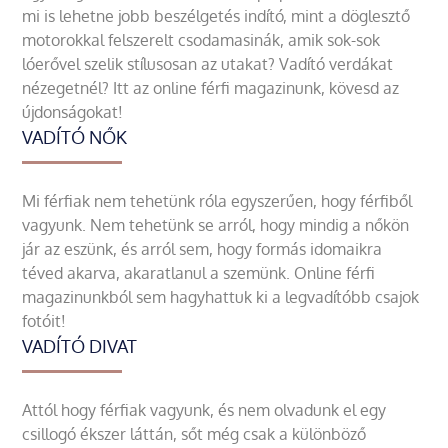
mi is lehetne jobb beszélgetés indító, mint a döglesztő
motorokkal felszerelt csodamasinák, amik sok-sok
lóerővel szelik stílusosan az utakat? Vadító verdákat
nézegetnél? Itt az online férfi magazinunk, kövesd az
újdonságokat!
VADÍTÓ NŐK
Mi férfiak nem tehetünk róla egyszerűen, hogy férfiből
vagyunk. Nem tehetünk se arról, hogy mindig a nőkön
jár az eszünk, és arról sem, hogy formás idomaikra
téved akarva, akaratlanul a szemünk. Online férfi
magazinunkból sem hagyhattuk ki a legvadítóbb csajok
fotóit!
VADÍTÓ DIVAT
Attól hogy férfiak vagyunk, és nem olvadunk el egy
csillogó ékszer láttán, sőt még csak a különböző