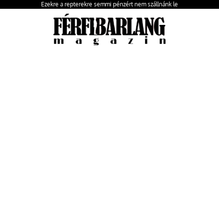
Ezekre a repterekre semmi pénzért nem szállnánk le