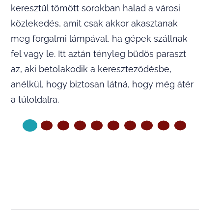
keresztül tömött sorokban halad a városi
közlekedés, amit csak akkor akasztanak
meg forgalmi lámpával, ha gépek szállnak
fel vagy le. Itt aztán tényleg büdös paraszt
az, aki betolakodik a kereszteződésbe,
anélkül, hogy biztosan látná, hogy még átér
a túloldalra.
KÖVETKEZŐ OLDAL