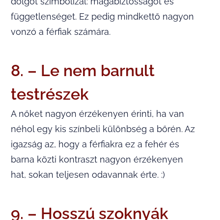
dolgot szimbolizál: magabiztosságot és
függetlenséget. Ez pedig mindkettő nagyon
vonzó a férfiak számára.
8. – Le nem barnult
testrészek
A nőket nagyon érzékenyen érinti, ha van
néhol egy kis színbeli különbség a bőrén. Az
igazság az, hogy a férfiakra ez a fehér és
barna közti kontraszt nagyon érzékenyen
hat, sokan teljesen odavannak érte. :)
9. – Hosszú szoknyák