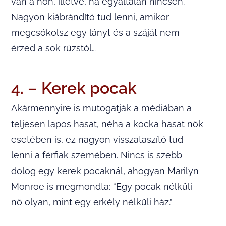
van a nőn, illetve, ha egyáltalán nincsen.
Nagyon kiábrándító tud lenni, amikor
megcsókolsz egy lányt és a száját nem
érzed a sok rúzstól…
4. – Kerek pocak
Akármennyire is mutogatják a médiában a
teljesen lapos hasat, néha a kocka hasat nők
esetében is, ez nagyon visszataszító tud
lenni a férfiak szemében. Nincs is szebb
dolog egy kerek pocaknál, ahogyan Marilyn
Monroe is megmondta: “Egy pocak nélküli
nő olyan, mint egy erkély nélküli
ház
.”