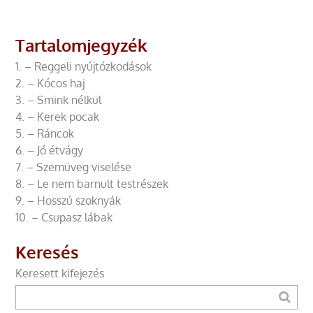
Tartalomjegyzék
1. – Reggeli nyújtózkodások
2. – Kócos haj
3. – Smink nélkül
4. – Kerek pocak
5. – Ráncok
6. – Jó étvágy
7. – Szemüveg viselése
8. – Le nem barnult testrészek
9. – Hosszú szoknyák
10. – Csupasz lábak
Keresés
Keresett kifejezés