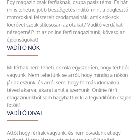
Egy magazin csak férfiaknak, csupa pasis téma. És hát
mi is lehetne jobb beszélgetés indító, mint a döglesztő
motorokkal felszerelt csodamasinák, amik sok-sok
lóerővel szelik stílusosan az utakat? Vadító verdákat
nézegetnél? Itt az online férfi magazinunk, kövesd az
újdonságokat!
VADÍTÓ NŐK
Mi férfiak nem tehetünk róla egyszerűen, hogy férfiből
vagyunk. Nem tehetünk se arról, hogy mindig a nőkön
jár az eszünk, és arról sem, hogy formás idomaikra
téved akarva, akaratlanul a szemünk. Online férfi
magazinunkból sem hagyhattuk ki a legvadítóbb csajok
fotóit!
VADÍTÓ DIVAT
Attól hogy férfiak vagyunk, és nem olvadunk el egy