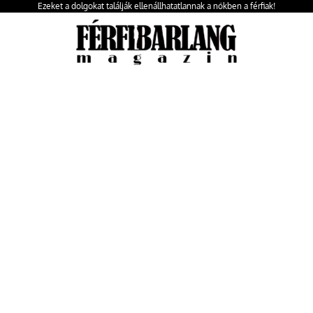
Ezeket a dolgokat találják ellenállhatatlannak a nőkben a férfiak!