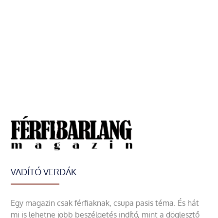
VADÍTÓ VERDÁK
Egy magazin csak férfiaknak, csupa pasis téma. És hát
mi is lehetne jobb beszélgetés indító, mint a döglesztő