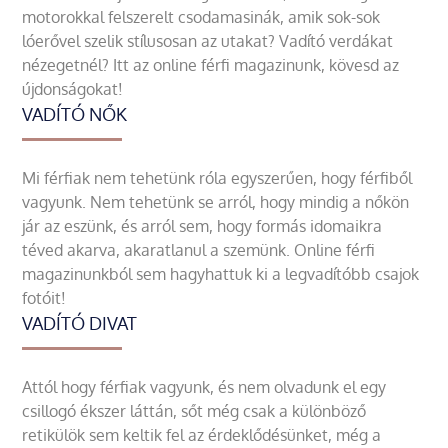
motorokkal felszerelt csodamasinák, amik sok-sok
lóerővel szelik stílusosan az utakat? Vadító verdákat
nézegetnél? Itt az online férfi magazinunk, kövesd az
újdonságokat!
VADÍTÓ NŐK
Mi férfiak nem tehetünk róla egyszerűen, hogy férfiből
vagyunk. Nem tehetünk se arról, hogy mindig a nőkön
jár az eszünk, és arról sem, hogy formás idomaikra
téved akarva, akaratlanul a szemünk. Online férfi
magazinunkból sem hagyhattuk ki a legvadítóbb csajok
fotóit!
VADÍTÓ DIVAT
Attól hogy férfiak vagyunk, és nem olvadunk el egy
csillogó ékszer láttán, sőt még csak a különböző
retikülök sem keltik fel az érdeklődésünket, még a