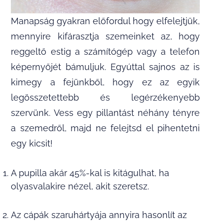
Manapság gyakran előfordul hogy elfelejtjük,
mennyire kifárasztja szemeinket az, hogy
reggeltő estig a számítógép vagy a telefon
képernyőjét bámuljuk. Egyúttal sajnos az is
kimegy a fejünkből, hogy ez az egyik
legösszetettebb és legérzékenyebb
szervünk. Vess egy pillantást néhány tényre
a szemedről, majd ne felejtsd el pihentetni
egy kicsit!
A pupilla akár 45%-kal is kitágulhat, ha
olyasvalakire nézel, akit szeretsz.
Az cápák szaruhártyája annyira hasonlít az