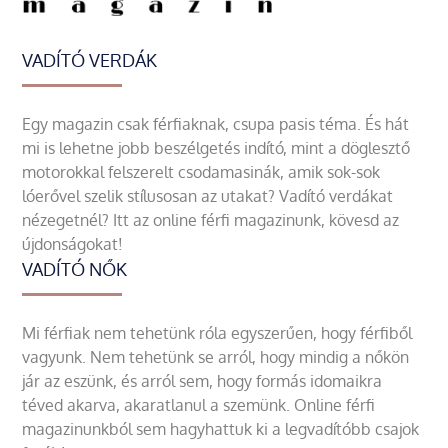
VADÍTÓ VERDÁK
Egy magazin csak férfiaknak, csupa pasis téma. És hát
mi is lehetne jobb beszélgetés indító, mint a döglesztő
motorokkal felszerelt csodamasinák, amik sok-sok
lóerővel szelik stílusosan az utakat? Vadító verdákat
nézegetnél? Itt az online férfi magazinunk, kövesd az
újdonságokat!
VADÍTÓ NŐK
Mi férfiak nem tehetünk róla egyszerűen, hogy férfiből
vagyunk. Nem tehetünk se arról, hogy mindig a nőkön
jár az eszünk, és arról sem, hogy formás idomaikra
téved akarva, akaratlanul a szemünk. Online férfi
magazinunkból sem hagyhattuk ki a legvadítóbb csajok