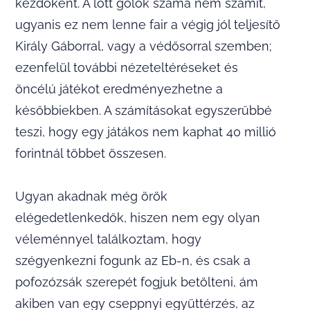
kezdőként. A lőtt gólok száma nem számít,
ugyanis ez nem lenne fair a végig jól teljesítő
Király Gáborral, vagy a védősorral szemben;
ezenfelül további nézeteltéréseket és
öncélú játékot eredményezhetne a
későbbiekben. A számításokat egyszerűbbé
teszi, hogy egy játákos nem kaphat 40 millió
forintnál többet összesen.
Ugyan akadnak még örök
elégedetlenkedők, hiszen nem egy olyan
véleménnyel találkoztam, hogy
szégyenkezni fogunk az Eb-n, és csak a
pofozózsák szerepét fogjuk betölteni, ám
akiben van egy cseppnyi együttérzés, az