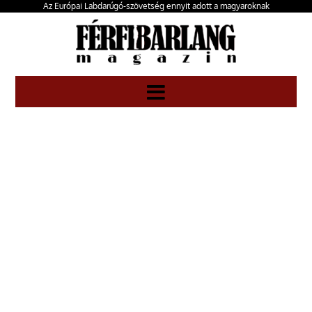
Az Európai Labdarúgó-szövetség ennyit adott a magyaroknak