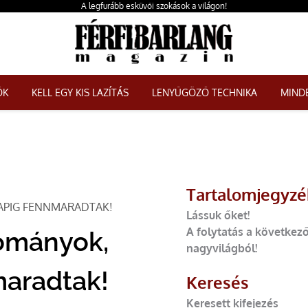
A legfurább esküvői szokások a világon!
ŐK
KELL EGY KIS LAZÍTÁS
LENYŰGÖZŐ TECHNIKA
MINDE
Tartalomjegyzé
APIG FENNMARADTAK!
Lássuk őket!
A folytatás a következ
ományok,
nagyvilágból!
maradtak!
Keresés
Keresett kifejezés