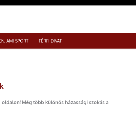
N, AMI SPORT
FÉRFI DIVAT
k
ő oldalon! Még több különös házassági szokás a