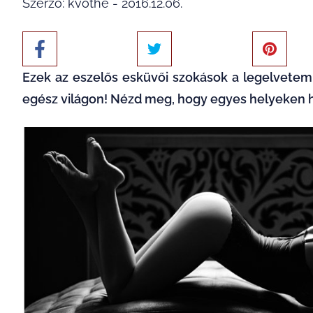
Szerző: kvothe - 2016.12.06.
Ezek az eszelős esküvői szokások a legelvetem
egész világon! Nézd meg, hogy egyes helyeken h