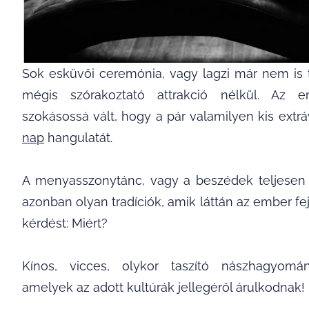
Sok esküvői ceremónia, vagy lagzi már nem is t
mégis szórakoztató attrakció nélkül. Az 
szokásossá vált, hogy a pár valamilyen kis extrá
nap
hangulatát.
A menyasszonytánc, vagy a beszédek teljesen
azonban olyan tradíciók, amik láttán az ember fe
kérdést: Miért?
Kínos, vicces, olykor taszító nászhagyomán
amelyek az adott kultúrák jellegéről árulkodnak!