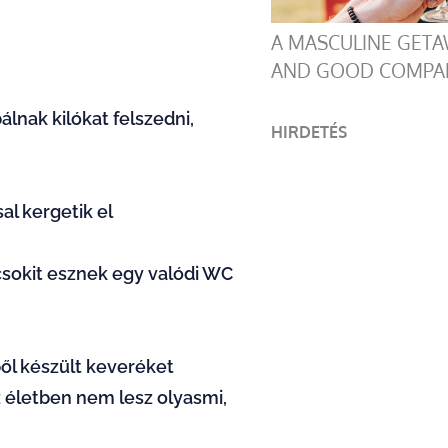
A MASCULINE GETA
AND GOOD COMPA
álnak kilókat felszedni,
HIRDETÉS
l kergetik el
 csokit esznek egy valódi WC
ből készült keveréket
az életben nem lesz olyasmi,