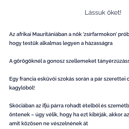
Lássuk őket!
Az afrikai Mauritániában a nők ’zsírfarmokon’ prób
hogy testük alkalmas legyen a házasságra
A görögöknél a gonosz szellemeket tányérzúzássa
Egy francia esküvői szokás során a pár szerettei
kagylóból!
Skóciában az ifjú párra rohadt ételből és szemét
öntenek – úgy vélik, hogy ha ezt kibírják, akkor 
amit közösen ne vészelnének át