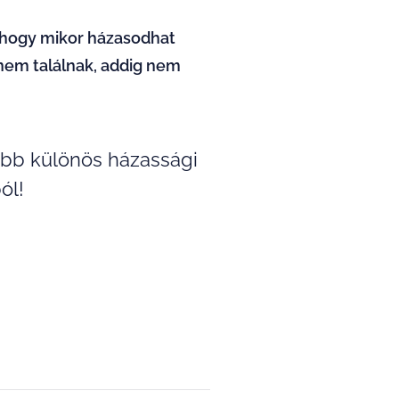
, hogy mikor házasodhat
nem találnak, addig nem
több különös házassági
ól!