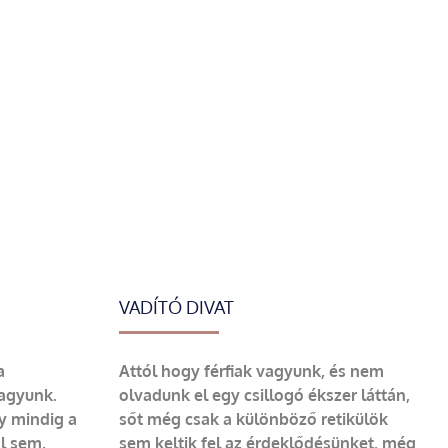
VADÍTÓ DIVAT
a
Attól hogy férfiak vagyunk, és nem
vagyunk.
olvadunk el egy csillogó ékszer láttán,
y mindig a
sőt még csak a különböző retikülök
ól sem,
sem keltik fel az érdeklődésünket, még