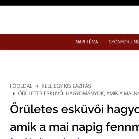
NAPI TÉMA
GYÖNYÖRŰ N
FŐOLDAL
KELL EGY KIS LAZÍTÁS
ŐRÜLETES ESKÜVŐI HAGYOMÁNYOK, AMIK A MAI N
Őrületes esküvői hagy
amik a mai napig fenn