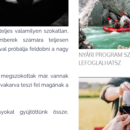
eljes valamilyen szokatlan,
emberek számára teljesen
val próbálja feldobni a nagy
NYÁRI PROGRAM SZ
LEFOGLALHATSZ
 megszokottak már, vannak
jvakarva teszi fel magának a
yokat gyűjtöttünk össze,