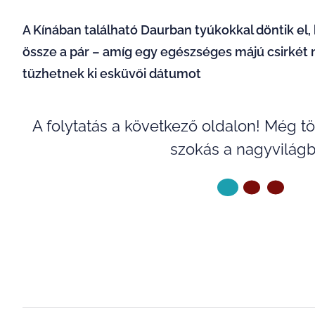
A Kínában található Daurban tyúkokkal döntik el
össze a pár – amíg egy egészséges májú csirkét 
tűzhetnek ki esküvői dátumot
A folytatás a következő oldalon! Még 
szokás a nagyvilágb
KÖVETKEZŐ OLDAL