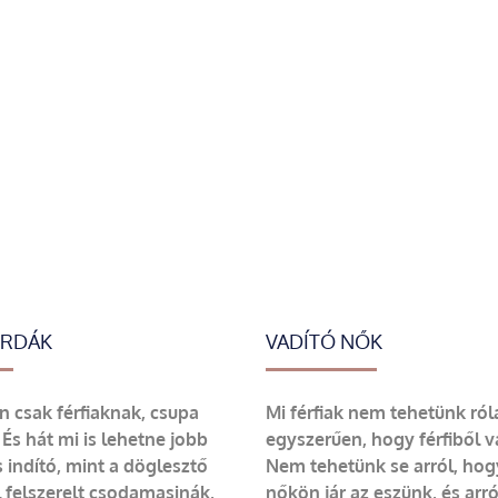
ERDÁK
VADÍTÓ NŐK
 csak férfiaknak, csupa
Mi férfiak nem tehetünk ról
 És hát mi is lehetne jobb
egyszerűen, hogy férfiből 
 indító, mint a döglesztő
Nem tehetünk se arról, hog
felszerelt csodamasinák,
nőkön jár az eszünk, és arr