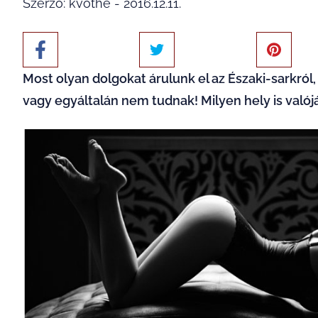
Szerző: kvothe - 2016.12.11.
Most olyan dolgokat árulunk el az Északi-sarkról,
vagy egyáltalán nem tudnak! Milyen hely is valój