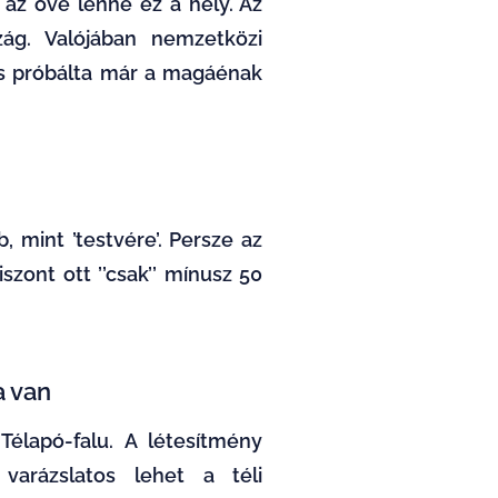
az övé lenne ez a hely. Az
ág. Valójában nemzetközi
 is próbálta már a magáénak
, mint ’testvére’. Persze az
zont ott ’’csak’’ mínusz 50
a van
Télapó-falu. A létesítmény
varázslatos lehet a téli