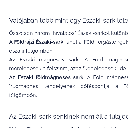
Valójában több mint egy Északi-sark léte
Összesen három ’’hivatalos’’ Északi-sarkot külö
A Földrajzi Északi-sark:
ahol a Föld forgástengely
északi félgömbön.
Az Északi mágneses sark:
A Föld mágneses
merőlegesek a felszínre, azaz függőlegesek. Ide 
Az Északi földmágneses sark:
A Föld mágneses
"rúdmágnes" tengelyének döféspontjai a Fö
félgömbön.
Az Északi-sark senkinek nem áll a tulaj