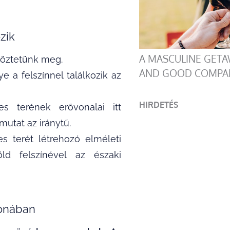
zik
A MASCULINE GETA
nböztetünk meg.
AND GOOD COMPA
e a felszínnel találkozik az
HIRDETÉS
 terének erővonalai itt
mutat az iránytű.
 terét létrehozó elméleti
ld felszínével az északi
donában