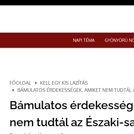
NAPI TÉMA
GYÖNYÖRŰ N
FŐOLDAL
KELL EGY KIS LAZÍTÁS
BÁMULATOS ÉRDEKESSÉGEK, AMIKET NEM TUDTÁL A
Bámulatos érdekesség
nem tudtál az Északi-sa