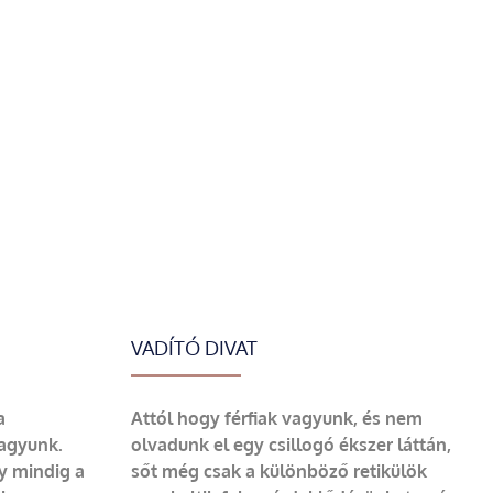
VADÍTÓ DIVAT
a
Attól hogy férfiak vagyunk, és nem
vagyunk.
olvadunk el egy csillogó ékszer láttán,
y mindig a
sőt még csak a különböző retikülök