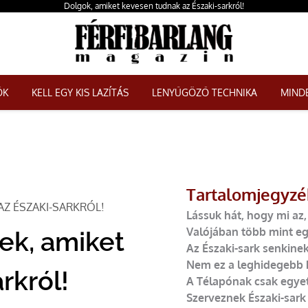
Dolgok, amiket kevesen tudnak az Északi-sarkról!
ŐK
KELL EGY KIS LAZÍTÁS
LENYŰGÖZŐ TECHNIKA
MINDE
Tartalomjegyzé
Z ÉSZAKI-SARKRÓL!
Lássuk hát, hogy mi az,
Valójában több mint egy
ek, amiket
Az Északi-sark senkine
Nem ez a leghidegebb 
rkról!
A Télapónak csak egyetl
Szerveznek Északi-sark