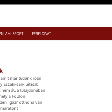
N, AMI SPORT
FÉRFI DIVAT
k
 amit már tudunk róla!
 Északi-sark létezik
k nem áll a tulajdonában
hely a Földön
en ’igazi’ otthona van
 maratont