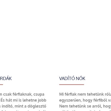
ERDÁK
VADÍTÓ NŐK
 csak férfiaknak, csupa
Mi férfiak nem tehetünk ról
 És hát mi is lehetne jobb
egyszerűen, hogy férfiből 
 indító, mint a döglesztő
Nem tehetünk se arról, hog