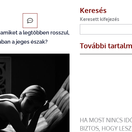
Keresés
Keresett kifejezés
 amiket a legtöbben rosszul,
ában a jeges észak?
További tartal
HA MOST NINCS I
BIZTOS, HOGY LESZ