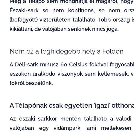
Még a Télapó sem mondhatja el magáról, hogy 
Északi-sark se nem kontinens, se nem orsz
(befagyott) vízterületen található. Több ország
kikiáltani, de valójában senkinek nincs joga.
Nem ez a leghidegebb hely a Földön
A Déli-sark mínusz 60 Celsius fokával fagyosabb
északon uralkodó viszonyok sem kellemesek, vis
fokról beszélünk.
A Télapónak csak egyetlen ’igazi’ otthon
Az északi sarkkör mentén található a valódi 
valójában egy vidámpark, ami mellékesen 