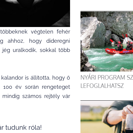
gtöbbeknek végtelen fehér
ég ahhoz, hogy dideregni
 jég uralkodik, sokkal több
NYÁRI PROGRAM SZ
alandor is állította, hogy ő
LEFOGLALHATSZ
nt 100 év során rengeteget
g mindig számos rejtély vár
r tudunk róla!