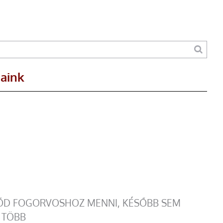
maink
DŐD FOGORVOSHOZ MENNI, KÉSŐBB SEM
 TÖBB