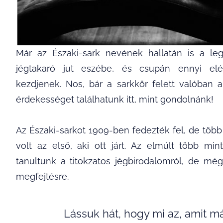
Már az Északi-sark nevének hallatán is a le
jégtakaró jut eszébe, és csupán ennyi el
kezdjenek. Nos, bár a sarkkör felett valóban a
érdekességet találhatunk itt, mint gondolnánk!
Az Északi-sarkot 1909-ben fedezték fel, de több k
volt az első, aki ott járt. Az elmúlt több mi
tanultunk a titokzatos jégbirodalomról, de mé
megfejtésre.
Lássuk hát, hogy mi az, amit má