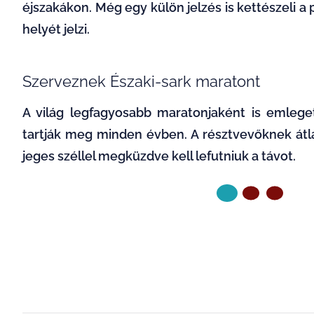
éjszakákon. Még egy külön jelzés is kettészeli a 
helyét jelzi.
Szerveznek Északi-sark maratont
A világ legfagyosabb maratonjaként is emlege
tartják meg minden évben. A résztvevőknek átl
jeges széllel megküzdve kell lefutniuk a távot.
KÖVETKEZŐ OLDAL