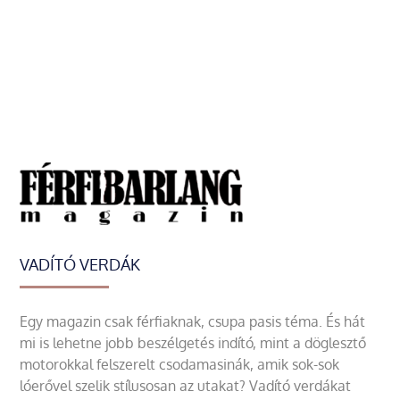
VADÍTÓ VERDÁK
Egy magazin csak férfiaknak, csupa pasis téma. És hát
mi is lehetne jobb beszélgetés indító, mint a döglesztő
motorokkal felszerelt csodamasinák, amik sok-sok
lóerővel szelik stílusosan az utakat? Vadító verdákat