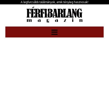
A legfurcsább találmányok, amik tényleg hasznosak!