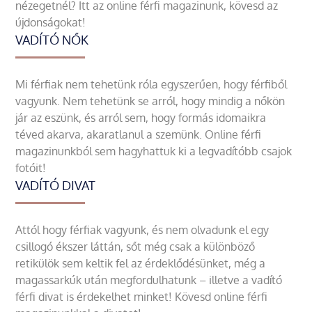
nézegetnél? Itt az online férfi magazinunk, kövesd az
újdonságokat!
VADÍTÓ NŐK
Mi férfiak nem tehetünk róla egyszerűen, hogy férfiből
vagyunk. Nem tehetünk se arról, hogy mindig a nőkön
jár az eszünk, és arról sem, hogy formás idomaikra
téved akarva, akaratlanul a szemünk. Online férfi
magazinunkból sem hagyhattuk ki a legvadítóbb csajok
fotóit!
VADÍTÓ DIVAT
Attól hogy férfiak vagyunk, és nem olvadunk el egy
csillogó ékszer láttán, sőt még csak a különböző
retikülök sem keltik fel az érdeklődésünket, még a
magassarkúk után megfordulhatunk – illetve a vadító
férfi divat is érdekelhet minket! Kövesd online férfi