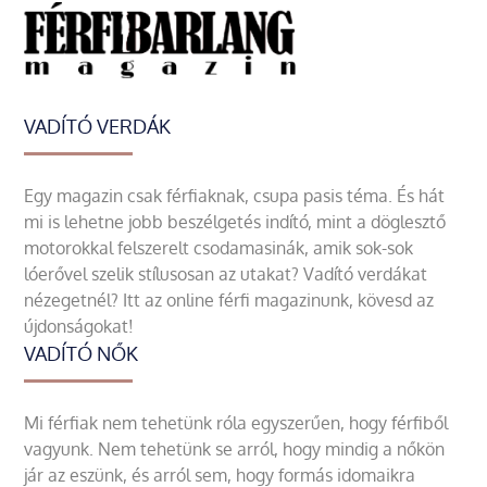
VADÍTÓ VERDÁK
Egy magazin csak férfiaknak, csupa pasis téma. És hát
mi is lehetne jobb beszélgetés indító, mint a döglesztő
motorokkal felszerelt csodamasinák, amik sok-sok
lóerővel szelik stílusosan az utakat? Vadító verdákat
nézegetnél? Itt az online férfi magazinunk, kövesd az
újdonságokat!
VADÍTÓ NŐK
Mi férfiak nem tehetünk róla egyszerűen, hogy férfiből
vagyunk. Nem tehetünk se arról, hogy mindig a nőkön
jár az eszünk, és arról sem, hogy formás idomaikra