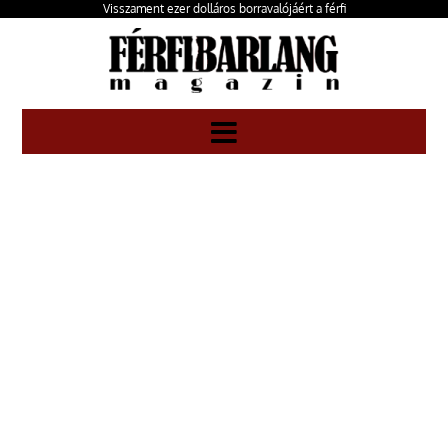
Visszament ezer dolláros borravalójáért a férfi