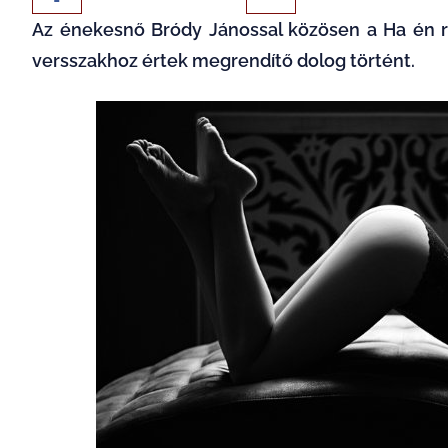
Az énekesnő Bródy Jánossal közösen a Ha én ró
versszakhoz értek megrendítő dolog történt.