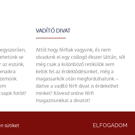
VADÍTÓ DIVAT
 egyszerűen,
Attól hogy férfiak vagyunk, és nem
tehetünk se
olvadunk el egy csillogó ékszer láttán, sőt
r az eszünk,
még csak a különböző retikülök sem
omaikra
keltik fel az érdeklődésünket, még a
szemünk.
magassarkúk után megfordulhatunk –
sem
illetve a vadító férfi divat is érdekelhet
sajok fotóit!
minket! Kövesd online férfi
magazinunkkal a divatot!
ÁSZF
|
Adatvédelmi nyilatkozat
ELFOGADOM
n sütiket