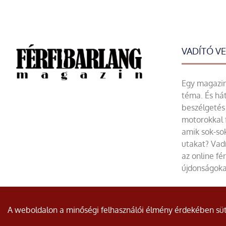
VADÍTÓ V
Egy magazin 
téma. És hát
beszélgetés 
motorokkal 
amik sok-sok
utakat? Vadí
az online fé
újdonságoka
© Minden jog fenntartva.
A weboldalon a minőségi felhasználói élmény érdekében süti