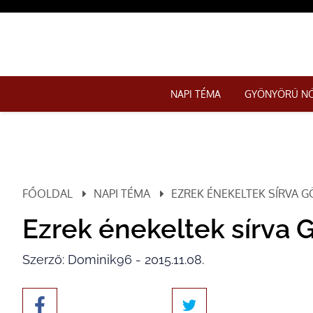
NAPI TÉMA
GYÖNYÖRŰ N
FŐOLDAL
NAPI TÉMA
EZREK ÉNEKELTEK SÍRVA 
Ezrek énekeltek sírva
Szerző: Dominik96 - 2015.11.08.