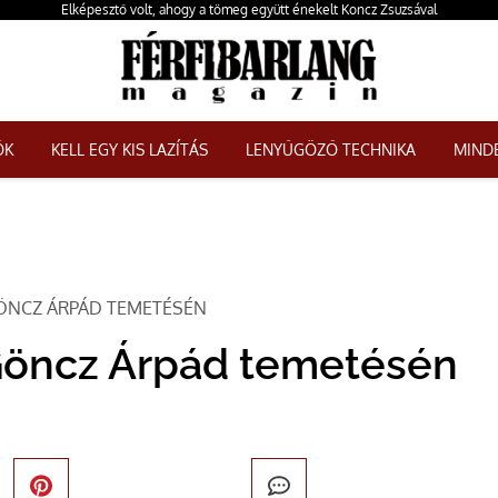
Elképesztő volt, ahogy a tömeg együtt énekelt Koncz Zsuzsával
ŐK
KELL EGY KIS LAZÍTÁS
LENYŰGÖZŐ TECHNIKA
MINDE
GÖNCZ ÁRPÁD TEMETÉSÉN
 Göncz Árpád temetésén