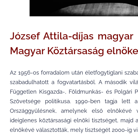
József Attila-díjas magyar 
Magyar Köztársaság elnöke
Az 1956-os forradalom után életfogytiglani szab
szabadulhatott a fogvatartásból. A második vi
Független Kisgazda-, Földmunkás- és Polgári P
Szövetsége politikusa. 1990-ben tagja lett 
Országgyűlésnek, amelynek első elnökévé vál
ideiglenes köztársasági elnöki tisztséget, maj
elnökévé választották, mely tisztségét 2000-ig vi