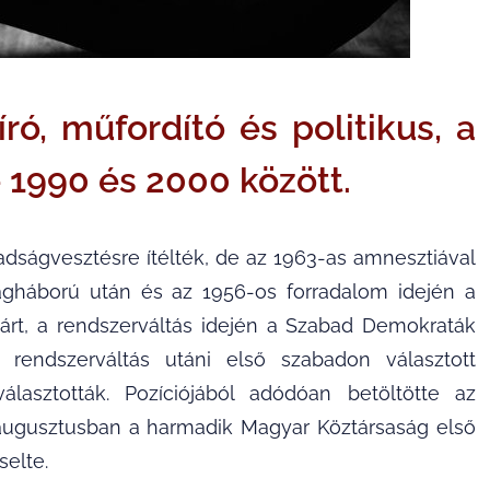
író, műfordító és politikus, a
 1990 és 2000 között.
adságvesztésre ítélték, de az 1963-as amnesztiával
lágháború után és az 1956-os forradalom idején a
árt, a rendszerváltás idején a Szabad Demokraták
a rendszerváltás utáni első szabadon választott
asztották. Pozíciójából adódóan betöltötte az
d augusztusban a harmadik Magyar Köztársaság első
selte.