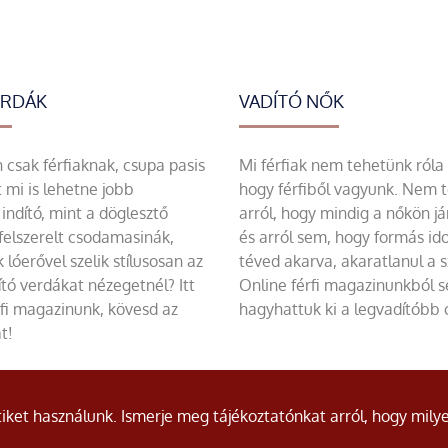
ERDÁK
VADÍTÓ NŐK
csak férfiaknak, csupa pasis
Mi férfiak nem tehetünk róla
 mi is lehetne jobb
hogy férfiből vagyunk. Nem 
indító, mint a döglesztő
arról, hogy mindig a nőkön já
felszerelt csodamasinák,
és arról sem, hogy formás id
 lóerővel szelik stílusosan az
téved akarva, akaratlanul a 
tó verdákat nézegetnél? Itt
Online férfi magazinunkból 
rfi magazinunk, kövesd az
hagyhattuk ki a legvadítóbb c
t!
ket használunk. Ismerje meg tájékoztatónkat arról, hogy milye