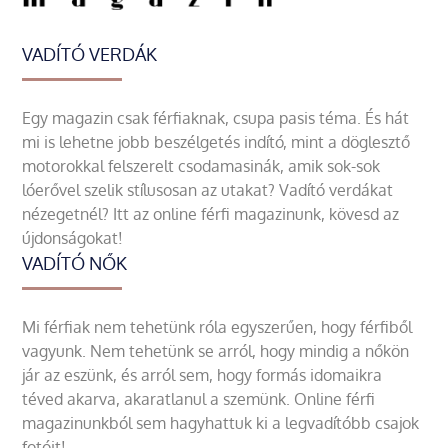
VADÍTÓ VERDÁK
Egy magazin csak férfiaknak, csupa pasis téma. És hát
mi is lehetne jobb beszélgetés indító, mint a döglesztő
motorokkal felszerelt csodamasinák, amik sok-sok
lóerővel szelik stílusosan az utakat? Vadító verdákat
nézegetnél? Itt az online férfi magazinunk, kövesd az
újdonságokat!
VADÍTÓ NŐK
Mi férfiak nem tehetünk róla egyszerűen, hogy férfiből
vagyunk. Nem tehetünk se arról, hogy mindig a nőkön
jár az eszünk, és arról sem, hogy formás idomaikra
téved akarva, akaratlanul a szemünk. Online férfi
magazinunkból sem hagyhattuk ki a legvadítóbb csajok
fotóit!