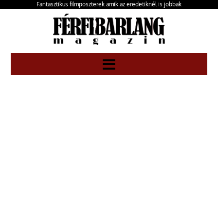
Fantasztikus filmposzterek amik az eredetiknél is jobbak