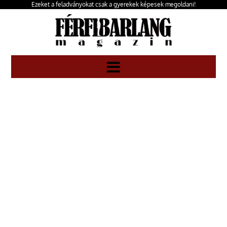
Ezeket a feladványokat csak a gyerekek képesek megoldani!