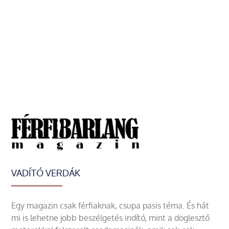
VADÍTÓ VERDÁK
Egy magazin csak férfiaknak, csupa pasis téma. És hát
mi is lehetne jobb beszélgetés indító, mint a döglesztő