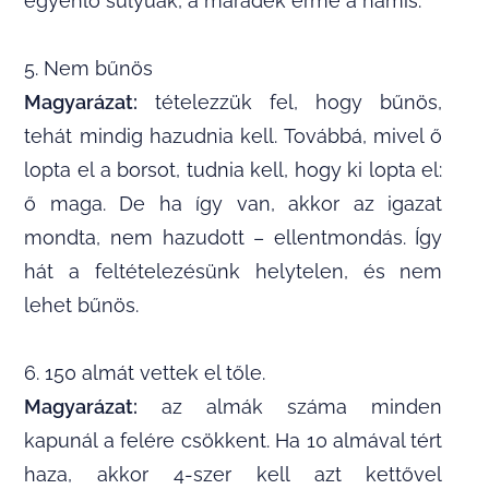
egyenlő súlyúak, a maradék érme a hamis.
5. Nem bűnös
Magyarázat:
tételezzük fel, hogy bűnös,
tehát mindig hazudnia kell. Továbbá, mivel ő
lopta el a borsot, tudnia kell, hogy ki lopta el:
ő maga. De ha így van, akkor az igazat
mondta, nem hazudott – ellentmondás. Így
hát a feltételezésünk helytelen, és nem
lehet bűnös.
6. 150 almát vettek el tőle.
Magyarázat:
az almák száma minden
kapunál a felére csökkent. Ha 10 almával tért
haza, akkor 4-szer kell azt kettővel