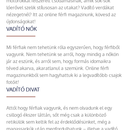
motorokkal felszerelt csodamasinák, amik sok-sok
lóerővel szelik stílusosan az utakat? Vadító verdákat
nézegetnél? Itt az online férfi magazinunk, kövesd az
újdonságokat!
VADÍTÓ NŐK
Mi férfiak nem tehetünk róla egyszerűen, hogy férfiből
vagyunk. Nem tehetünk se arról, hogy mindig a nőkön
jár az eszünk, és arról sem, hogy formás idomaikra
téved akarva, akaratlanul a szemünk. Online férfi
magazinunkból sem hagyhattuk ki a legvadítóbb csajok
fotóit!
VADÍTÓ DIVAT
Attól hogy férfiak vagyunk, és nem olvadunk el egy
csillogó ékszer láttán, sőt még csak a különböző
retikülök sem keltik fel az érdeklődésünket, még a
magassarkúk után megfordulhatunk – illetve a vadító