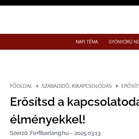
NAPI TÉMA
GYÖNYÖRŰ N
FŐOLDAL
SZABADIDŐ, KIKAPCSOLÓDÁS
ERŐSÍT
Erősítsd a kapcsolatoda
élményekkel!
Szerző: Ferfibarlang.hu - 2025.03.13.