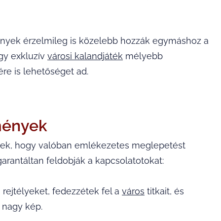
mények érzelmileg is közelebb hozzák egymáshoz a
gy exkluzív
városi kalandjáték
mélyebb
re is lehetőséget ad.
mények
ek, hogy valóban emlékezetes meglepetést
arantáltan feldobják a kapcsolatotokat:
 rejtélyeket, fedezzétek fel a
város
titkait, és
 nagy kép.