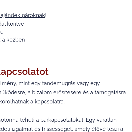
ajándék pároknak
!
al körítve
vé
z a kézben
kapcsolatot
ő élmény, mint egy tandemugrás vagy egy
működésre, a bizalom erősítésére és a támogatásra.
korolhatnak a kapcsolatra.
otonná teheti a párkapcsolatokat. Egy váratlan
eti izgalmat és frissességet, amely élővé teszi a