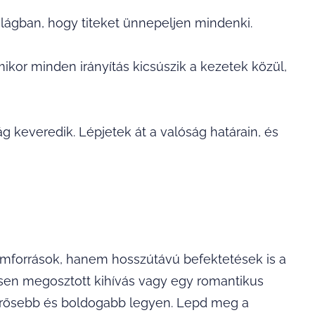
ilágban, hogy titeket ünnepeljen mindenki.
mikor minden irányítás kicsúszik a kezetek közül,
g keveredik. Lépjetek át a valóság határain, és
mforrások, hanem hosszútávú befektetések is a
ösen megosztott kihívás vagy egy romantikus
 erősebb és boldogabb legyen. Lepd meg a