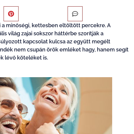
a minőségi, kettesben eltöltött percekre. A
is világ zajai sokszor háttérbe szorítják a
nsúlyozott kapcsolat kulcsa az együtt megélt
ajándék nem csupán örök emléket hagy, hanem segít
k lévő köteléket is.