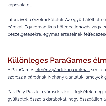
kapcsolatot.
Intenzívebb érzelmi kötelék. Az együtt átélt él
párokat. Egy romantikus hőlégballonozás vagy e
beszélgetésekre, egymás érzéseinek felfedezésé
Különleges ParaGames él
A ParaGames
élményajándékai pároknak
segíten
szerezz a párodnak. Néhány ajánlatuk, amelyek g
ParaPoly Puzzle a városi kirakó - fejtsétek meg a
gyűjtsétek össze a darabokat, hogy összeálljon a