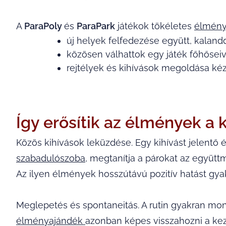
A
ParaPoly
és
ParaPark
játékok tökéletes
élmény
új helyek felfedezése együtt, kalandd
közösen válhattok egy játék főhősei
rejtélyek és kihívások megoldása ké
Így erősítik az élmények a 
Közös kihívások leküzdése. Egy kihívást jelent
szabadulószoba
, megtanítja a párokat az együtt
Az ilyen élmények hosszútávú pozitív hatást gya
Meglepetés és spontaneitás. A rutin gyakran mon
élményajándék
azonban képes visszahozni a kezd