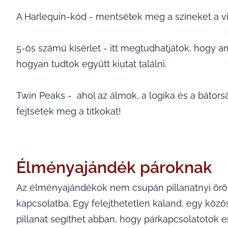
A Harlequin-kód - mentsétek meg a színeket a v
5-ös számú kísérlet - itt megtudhatjátok, hogy a
hogyan tudtok együtt kiutat találni.
Twin Peaks - ahol az álmok, a logika és a bátorsá
fejtsétek meg a titkokat!
Élményajándék pároknak
Az élményajándékok nem csupán pillanatnyi örö
kapcsolatba. Egy felejthetetlen kaland, egy köz
pillanat segíthet abban, hogy párkapcsolatotok