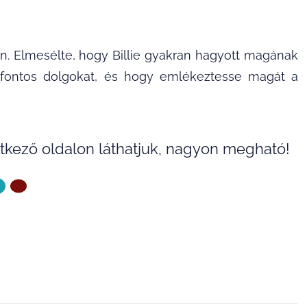
on. Elmesélte, hogy Billie gyakran hagyott magának
a fontos dolgokat, és hogy emlékeztesse magát a
etkező oldalon láthatjuk, nagyon megható!
ZŐ OLDAL