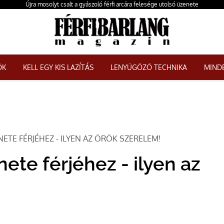
Újra mosolyt csalt a gyászoló férfi arcára felesége utolsó üzenete
ŐK
KELL EGY KIS LAZÍTÁS
LENYŰGÖZŐ TECHNIKA
MINDE
ETE FÉRJÉHEZ - ILYEN AZ ÖRÖK SZERELEM!
ete férjéhez - ilyen az