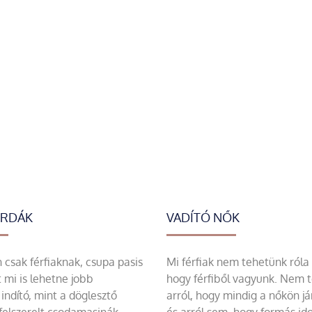
ERDÁK
VADÍTÓ NŐK
csak férfiaknak, csupa pasis
Mi férfiak nem tehetünk róla
 mi is lehetne jobb
hogy férfiből vagyunk. Nem 
indító, mint a döglesztő
arról, hogy mindig a nőkön já