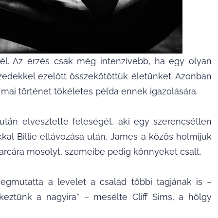
él. Az érzés csak még intenzívebb, ha egy olyan
izedekkel ezelőtt összekötöttük életünket. Azonban
mai történet tökéletes példa ennek igazolására.
tán elvesztette feleségét, aki egy szerencsétlen
kal Billie eltávozása után, James a közös holmijuk
y arcára mosolyt, szemeibe pedig könnyeket csalt.
gmutatta a levelet a család többi tagjának is –
ztünk a nagyira” – mesélte Cliff Sims, a hölgy