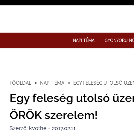
NAPI TÉMA
GYÖNYÖRŰ N
FŐOLDAL
NAPI TÉMA
EGY FELESÉG UTOLSÓ ÜZEN
Egy feleség utolsó üzen
ÖRÖK szerelem!
Szerző: kvothe - 2017.02.11.