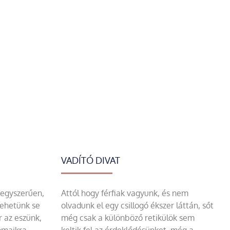
VADÍTÓ DIVAT
 egyszerűen,
Attól hogy férfiak vagyunk, és nem
tehetünk se
olvadunk el egy csillogó ékszer láttán, sőt
r az eszünk,
még csak a különböző retikülök sem