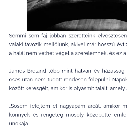
Semmi sem fáj jobban szeretteink elvesztésén
valaki távozik mellőlünk, akivel már hosszú évt
a halál nem vethet véget a szerelemnek, és ez a 
James Breland több mint hatvan év házasság u
esés után nem tudott rendesen felépülni. Napok
között keresgélt, amikor is olyasmit talált, amel
„Sosem felejtem el nagyapám arcát, amikor me
könnyek és rengeteg mosoly közepette emléke
unokája.