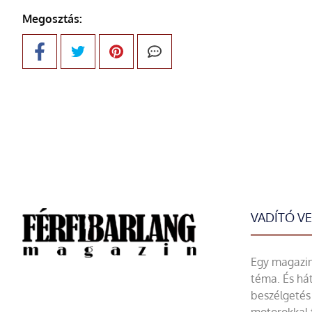
Megosztás:
VADÍTÓ V
Egy magazin 
téma. És hát
beszélgetés 