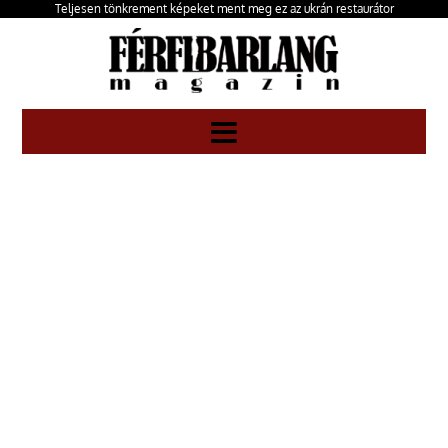
Teljesen tönkrement képeket ment meg ez az ukrán restaurátor