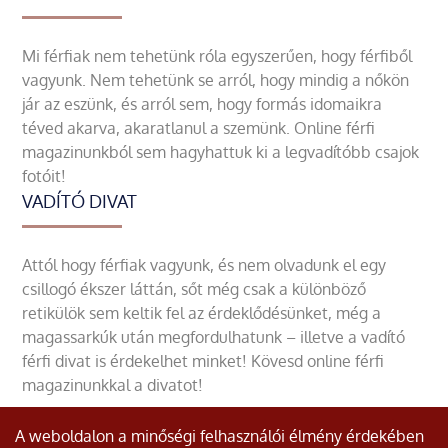
Mi férfiak nem tehetünk róla egyszerűen, hogy férfiből
vagyunk. Nem tehetünk se arról, hogy mindig a nőkön
jár az eszünk, és arról sem, hogy formás idomaikra
téved akarva, akaratlanul a szemünk. Online férfi
magazinunkból sem hagyhattuk ki a legvadítóbb csajok
fotóit!
VADÍTÓ DIVAT
Attól hogy férfiak vagyunk, és nem olvadunk el egy
csillogó ékszer láttán, sőt még csak a különböző
retikülök sem keltik fel az érdeklődésünket, még a
magassarkúk után megfordulhatunk – illetve a vadító
férfi divat is érdekelhet minket! Kövesd online férfi
magazinunkkal a divatot!
A weboldalon a minőségi felhasználói élmény érdekében