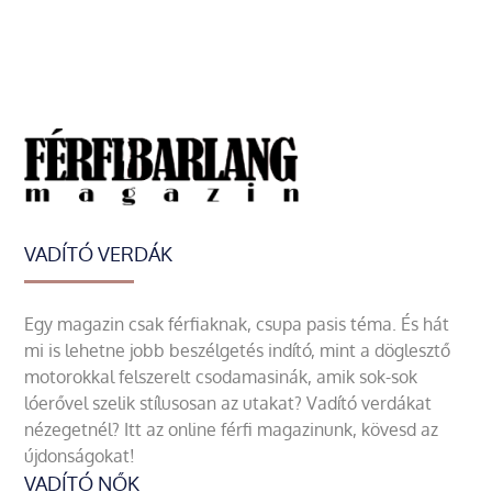
VADÍTÓ VERDÁK
Egy magazin csak férfiaknak, csupa pasis téma. És hát
mi is lehetne jobb beszélgetés indító, mint a döglesztő
motorokkal felszerelt csodamasinák, amik sok-sok
lóerővel szelik stílusosan az utakat? Vadító verdákat
nézegetnél? Itt az online férfi magazinunk, kövesd az
újdonságokat!
VADÍTÓ NŐK