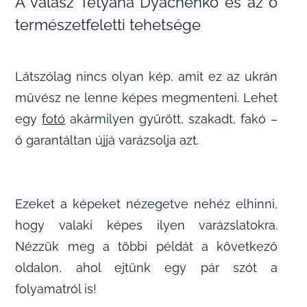
A válasz Tetyana Dyachenko és az ő
természetfeletti tehetsége
Látszólag nincs olyan kép, amit ez az ukrán
művész ne lenne képes megmenteni. Lehet
egy
fotó
akármilyen gyűrött, szakadt, fakó –
ő garantáltan újjá varázsolja azt.
Ezeket a képeket nézegetve nehéz elhinni,
hogy valaki képes ilyen varázslatokra.
Nézzük meg a többi példát a következő
oldalon, ahol ejtünk egy pár szót a
folyamatról is!