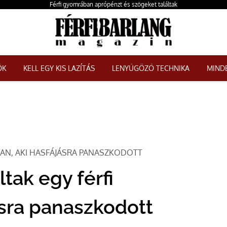
Férfi gyomrában aprópénzt és szögeket találtak
ŐK
KELL EGY KIS LAZÍTÁS
LENYŰGÖZŐ TECHNIKA
MINDE
AN, AKI HASFÁJÁSRA PANASZKODOTT
tak egy férfi
sra panaszkodott