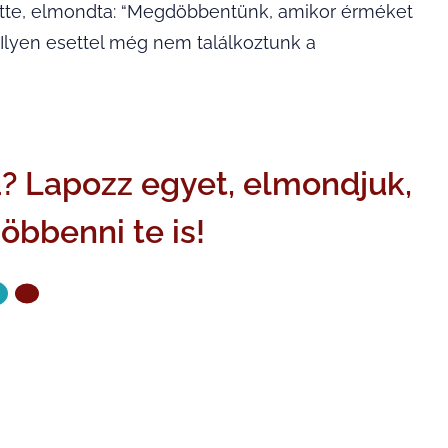
zette, elmondta: “Megdöbbentünk, amikor érméket
Ilyen esettel még nem találkoztunk a
d? Lapozz egyet, elmondjuk,
öbbenni te is!
ZŐ OLDAL