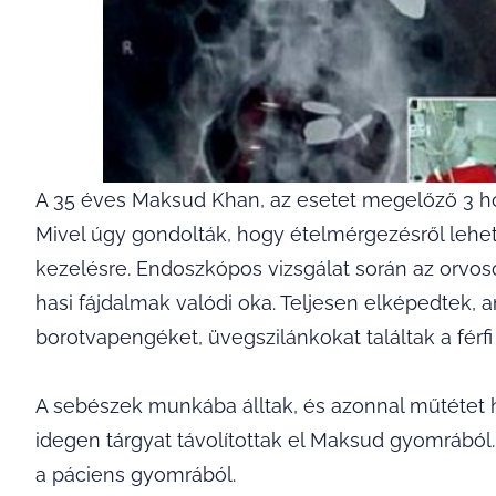
A 35 éves Maksud Khan, az esetet megelőző 3 h
Mivel úgy gondolták, hogy ételmérgezésről lehet
kezelésre. Endoszkópos vizsgálat során az orvos
hasi fájdalmak valódi oka. Teljesen elképedtek, a
borotvapengéket, üvegszilánkokat találtak a férf
A sebészek munkába álltak, és azonnal műtétet h
idegen tárgyat távolítottak el Maksud gyomrából.
a páciens gyomrából.