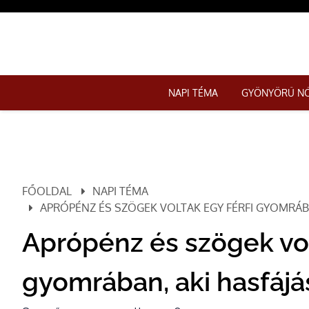
NAPI TÉMA
GYÖNYÖRŰ N
FŐOLDAL
NAPI TÉMA
APRÓPÉNZ ÉS SZÖGEK VOLTAK EGY FÉRFI GYOMRÁB
Aprópénz és szögek vol
gyomrában, aki hasfájá