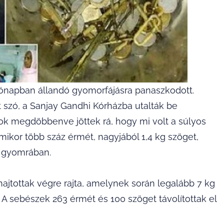
ónapban állandó gyomorfájásra panaszkodott.
 szó, a Sanjay Gandhi Kórházba utalták be
ok megdöbbenve jöttek rá, hogy mi volt a súlyos
mikor több száz érmét, nagyjából 1,4 kg szöget,
i gyomrában.
ajtottak végre rajta, amelynek során legalább 7 kg
 A sebészek 263 érmét és 100 szöget távolítottak el