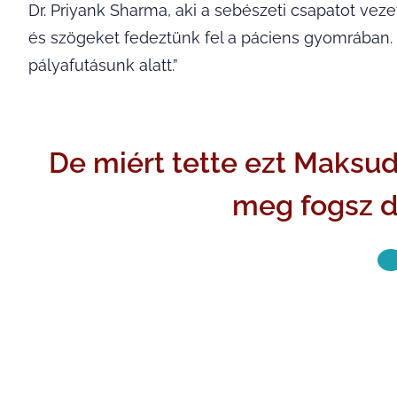
Dr. Priyank Sharma, aki a sebészeti csapatot ve
és szögeket fedeztünk fel a páciens gyomrában. 
pályafutásunk alatt.”
De miért tette ezt Maksu
meg fogsz d
KÖVETKE