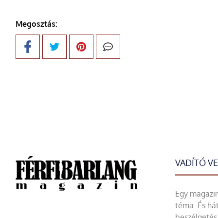
Megosztás:
VADÍTÓ V
Egy magazin 
téma. És hát
beszélgetés 