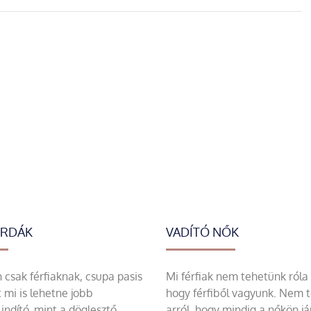
ERDÁK
VADÍTÓ NŐK
csak férfiaknak, csupa pasis
Mi férfiak nem tehetünk róla
 mi is lehetne jobb
hogy férfiből vagyunk. Nem 
indító, mint a döglesztő
arról, hogy mindig a nőkön já