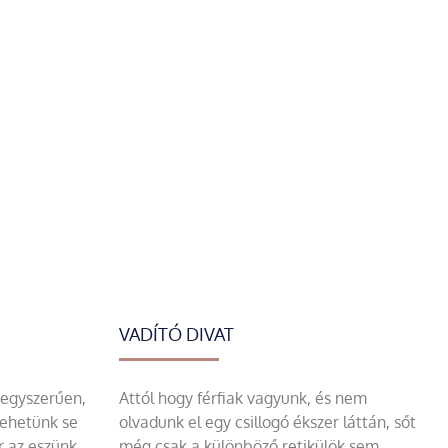
VADÍTÓ DIVAT
 egyszerűen,
Attól hogy férfiak vagyunk, és nem
tehetünk se
olvadunk el egy csillogó ékszer láttán, sőt
r az eszünk,
még csak a különböző retikülök sem