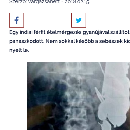
Szerző: vargazsanett - 2018.02.15.
Egy indiai férfit ételmérgezés gyanújával szállít
panaszkodott. Nem sokkal később a sebészek kid
nyelt le.