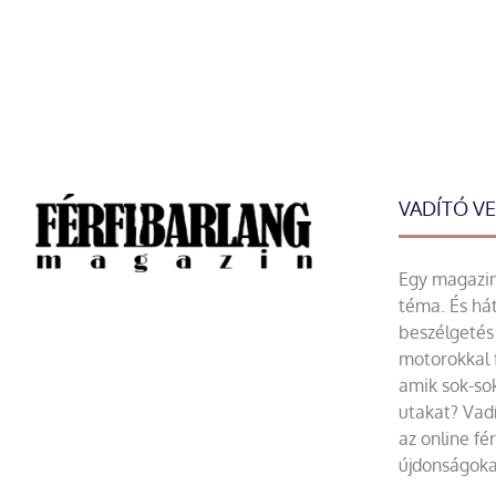
VADÍTÓ V
Egy magazin 
téma. És hát
beszélgetés 
motorokkal 
amik sok-sok
utakat? Vadí
az online fé
újdonságoka