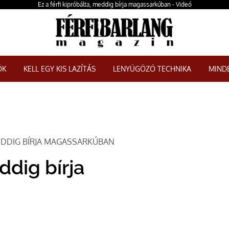
Ez a férfi kipróbálta, meddig bírja magassarkúban - Videó
ŐK
KELL EGY KIS LAZÍTÁS
LENYŰGÖZŐ TECHNIKA
MINDE
MEDDIG BÍRJA MAGASSARKÚBAN
ddig bírja