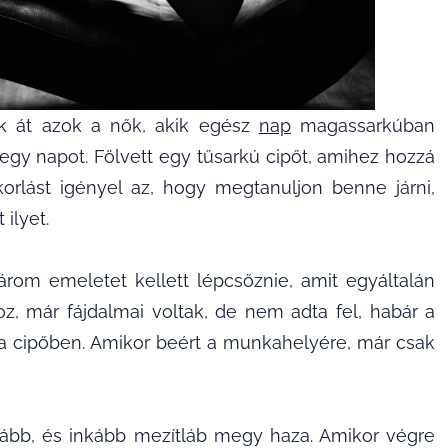
nek át azok a nők, akik egész
nap
magassarkúban
 egy napot. Fölvett egy tűsarkú cipőt, amihez hozzá
orlást igényel az, hogy megtanuljon benne járni,
ilyet.
rom emeletet kellett lépcsőznie, amit egyáltalán
oz, már fájdalmai voltak, de nem adta fel, habár a
a cipőben. Amikor beért a munkahelyére, már csak
ovább, és inkább mezítláb megy haza. Amikor végre