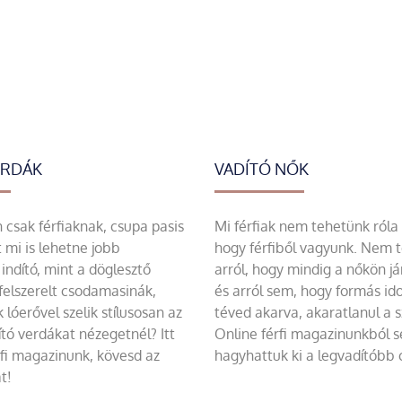
ERDÁK
VADÍTÓ NŐK
csak férfiaknak, csupa pasis
Mi férfiak nem tehetünk róla
 mi is lehetne jobb
hogy férfiből vagyunk. Nem 
indító, mint a döglesztő
arról, hogy mindig a nőkön já
felszerelt csodamasinák,
és arról sem, hogy formás id
 lóerővel szelik stílusosan az
téved akarva, akaratlanul a 
tó verdákat nézegetnél? Itt
Online férfi magazinunkból 
rfi magazinunk, kövesd az
hagyhattuk ki a legvadítóbb c
t!