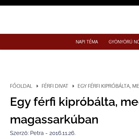
NAPI TÉMA
GYÖNYÖRŰ N
FŐOLDAL
FÉRFI DIVAT
EGY FÉRFI KIPRÓBÁLTA, 
Egy férfi kipróbálta, me
magassarkúban
Szerző: Petra - 2016.11.26.