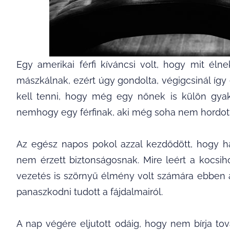
Egy amerikai férfi kíváncsi volt, hogy mit él
mászkálnak, ezért úgy gondolta, végigcsinál így
kell tenni, hogy még egy nőnek is külön gyak
nemhogy egy férfinak, aki még soha nem hordott 
Az egész napos pokol azzal kezdődött, hogy há
nem érzett biztonságosnak. Mire leért a kocsih
vezetés is szörnyű élmény volt számára ebben 
panaszkodni tudott a fájdalmairól.
A nap végére eljutott odáig, hogy nem bírja t