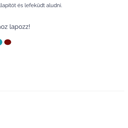
lapítót és lefeküdt aludni.
oz lapozz!
ZŐ OLDAL