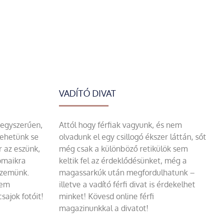
VADÍTÓ DIVAT
 egyszerűen,
Attól hogy férfiak vagyunk, és nem
tehetünk se
olvadunk el egy csillogó ékszer láttán, sőt
r az eszünk,
még csak a különböző retikülök sem
omaikra
keltik fel az érdeklődésünket, még a
szemünk.
magassarkúk után megfordulhatunk –
sem
illetve a vadító férfi divat is érdekelhet
sajok fotóit!
minket! Kövesd online férfi
magazinunkkal a divatot!