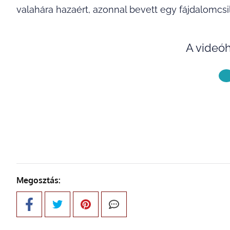
valahára hazaért, azonnal bevett egy fájdalomcsil
A videóh
KÖVETKE
Megosztás: