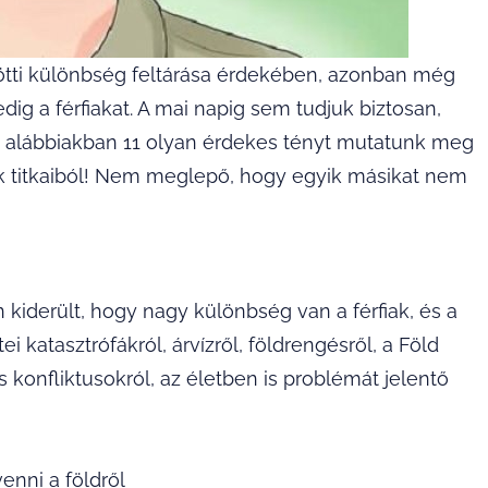
ötti különbség feltárása érdekében, azonban még
ig a férfiakat. A mai napig sem tudjuk biztosan,
z alábbiakban 11 olyan érdekes tényt mutatunk meg
iak titkaiból! Nem meglepő, hogy egyik másikat nem
 kiderült, hogy nagy különbség van a férfiak, és a
i katasztrófákról, árvízről, földrengésről, a Föld
konfliktusokról, az életben is problémát jelentő
venni a földről