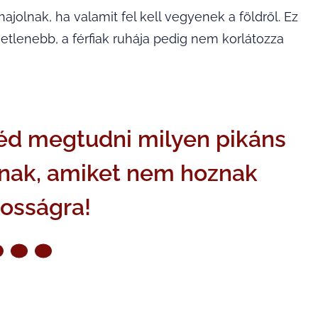
ajolnak, ha valamit fel kell vegyenek a földről. Ez
metlenebb, a férfiak ruhája pedig nem korlátozza
néd megtudni milyen pikáns
aknak, amiket nem hoznak
nosságra!
ZŐ OLDAL