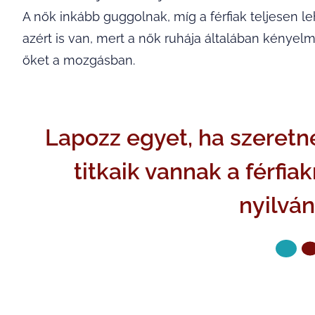
A nők inkább guggolnak, míg a férfiak teljesen leh
azért is van, mert a nők ruhája általában kényel
őket a mozgásban.
Lapozz egyet, ha szeret
titkaik vannak a férfi
nyilvá
KÖVETKE