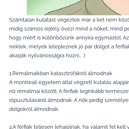
Számtalan kutatást végeztek már a két nem köz
midig számos rejtély övezi mind a nőket, mind ped
hogy miért is különbözünk annyira egymástól. A
nektek, melyek lelepleznek jó pár dolgot a férf
akarják nyilvánosságra hozni… :)
1.Rémálmaikban katasztrófákról álmodnak
A montreali egyetem által végzett kutatás alapján
nő rémálmai között. A férfiak leginkább természete
elpusztulásáról álmodnak. A nők pedig személyes 
dolgokról álmodnak.
2.A férfiak teljesen lehajolnak, ha valamit fel kell 