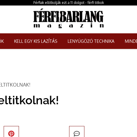
Férfiak eltitkolják ezt a 11 dolgot - férfi titkok
ŐK
KELL EGY KIS LAZÍTÁS
LENYŰGÖZŐ TECHNIKA
MINDE
 ELTITKOLNAK!
eltitkolnak!