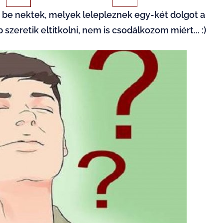
k be nektek, melyek lelepleznek egy-két dolgot a
b szeretik eltitkolni, nem is csodálkozom miért... :)