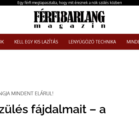
Egy férfi megtapasztalta, hogy mit éreznek a nők szülés közben
ŐK
KELL EGY KIS LAZÍTÁS
LENYŰGÖZŐ TECHNIKA
MINDE
ANGJA MINDENT ELÁRUL!
szülés fájdalmait – a