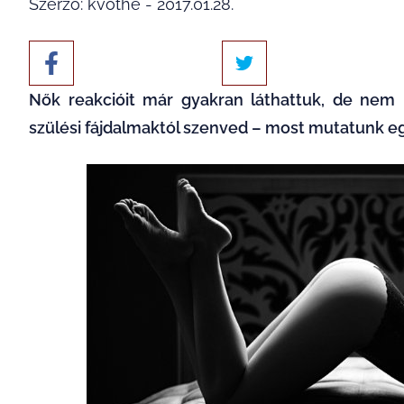
Szerző: kvothe - 2017.01.28.
Nők reakcióit már gyakran láthattuk, de nem 
szülési fájdalmaktól szenved – most mutatunk e