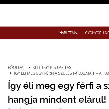
NAPI TÉMA
GYÖNYÖRŰ N
FŐOLDAL
KELL EGY KIS LAZÍTÁS
ÍGY ÉLI MEG EGY FÉRFI A SZÜLÉS FÁJDALMAIT – A H
Így éli meg egy férfi a 
hangja mindent elárul!