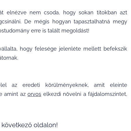
t elnézve nem csoda, hogy sokan titokban azt
gigcsinálni. De mégis hogyan tapasztalhatná megy
studomány erre is talált megoldást!
llalta, hogy felesége jelenléte mellett befekszik
átornak.
lel az eredeti körülményeknek, amit eleinte
de amint az
orvos
elkezdi növelni a fájdalomszintet,
 következő oldalon!