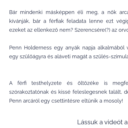
Bár mindenki másképpen éli meg, a nők arcá
kívánják, bár a férfiak feladata lenne ezt vé
ezeket az ellenkező nem? Szerencsére(?) az orvo
Penn Holderness egy anyák napja alkalmából vá
egy szülőágyra és aláveti magát a szülés-szimul
A férfi testhelyzete és öltözéke is megfe
szórakoztatónak és kissé feleslegesnek talált, 
Penn arcáról egy csettintésre eltűnik a mosoly!
Lássuk a videót a