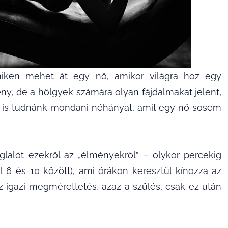
miken mehet át egy nő, amikor világra hoz egy
y, de a hölgyek számára olyan fájdalmakat jelent,
i is tudnánk mondani néhányat, amit egy nő sosem
glalót ezekről az „élményekről” – olykor percekig
ol 6 és 10 között), ami órákon keresztül kínozza az
z igazi megmérettetés, azaz a szülés, csak ez után