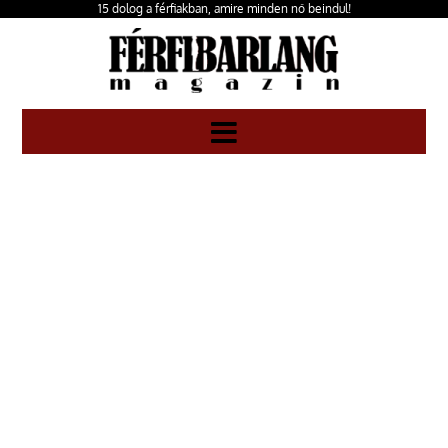
15 dolog a férfiakban, amire minden nő beindul!