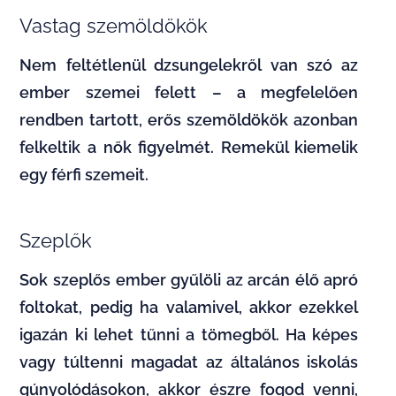
Vastag szemöldökök
Nem feltétlenül dzsungelekről van szó az
ember szemei felett – a megfelelően
rendben tartott, erős szemöldökök azonban
felkeltik a nők figyelmét. Remekül kiemelik
egy férfi szemeit.
Szeplők
Sok szeplős ember gyűlöli az arcán élő apró
foltokat, pedig ha valamivel, akkor ezekkel
igazán ki lehet tűnni a tömegből. Ha képes
vagy túltenni magadat az általános iskolás
gúnyolódásokon, akkor észre fogod venni,