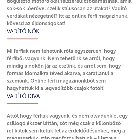
döglesztő motorokkal felszerelt csodamasinák, amik
sok-sok lóerővel szelik stílusosan az utakat? Vadító
verdákat nézegetnél? Itt az online férfi magazinunk,
kövesd az újdonságokat!
VADÍTÓ NŐK
Mi férfiak nem tehetünk róla egyszerűen, hogy
férfiből vagyunk. Nem tehetünk se arról, hogy
mindig a nőkön jár az eszünk, és arról sem, hogy
formás idomaikra téved akarva, akaratlanul a
szemünk. Online férfi magazinunkból sem
hagyhattuk ki a legvadítóbb csajok fotóit!
VADÍTÓ DIVAT
Attól hogy férfiak vagyunk, és nem olvadunk el egy
csillogó ékszer láttán, sőt még csak a különböző
retikülök sem keltik fel az érdeklődésünket, még a
magassarkúk után megfordulhatunk – illetve a