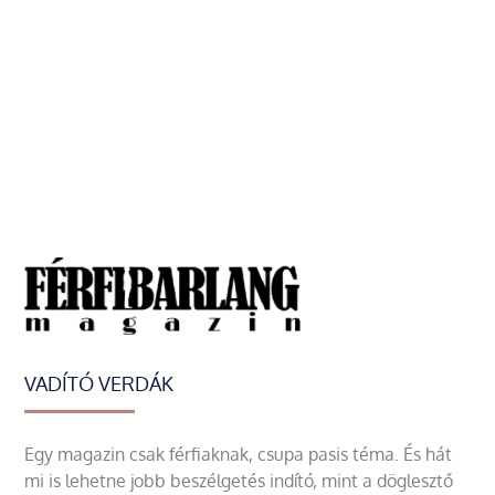
VADÍTÓ VERDÁK
Egy magazin csak férfiaknak, csupa pasis téma. És hát
mi is lehetne jobb beszélgetés indító, mint a döglesztő