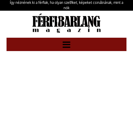
Így néznének ki a férfiak, ha olyan szelfiket, képeket csinálnának, mint a
nők