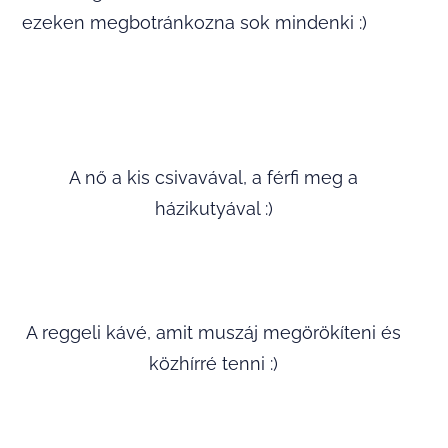
ezeken megbotránkozna sok mindenki :)
A nő a kis csivavával, a férfi meg a
házikutyával :)
A reggeli kávé, amit muszáj megörökíteni és
közhírré tenni :)