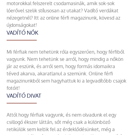
motorokkal felszerelt csodamasinák, amik sok-sok
lóerővel szelik stílusosan az utakat? Vadító verdákat
nézegetnél? Itt az online férfi magazinunk, kövesd az
újdonságokat!
VADÍTÓ NŐK
Mi férfiak nem tehetünk róla egyszerűen, hogy férfiből
vagyunk. Nem tehetünk se arról, hogy mindig a nőkön
jár az eszünk, és arról sem, hogy formás idomaikra
téved akarva, akaratlanul a szemünk. Online férfi
magazinunkból sem hagyhattuk ki a legvadítóbb csajok
fotóit!
VADÍTÓ DIVAT
Attól hogy férfiak vagyunk, és nem olvadunk el egy
csillogó ékszer láttán, sőt még csak a különböző
retikülök sem keltik fel az érdeklődésünket, még a