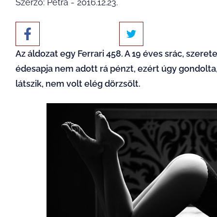
Szerző: Petra - 2016.12.23.
Az áldozat egy
Ferrari 458
. A 19 éves srác, szeret
édesapja nem adott rá pénzt, ezért úgy gondolta, 
látszik, nem volt elég dörzsölt.