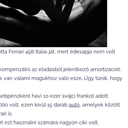
ta Ferrari 458 Italia-ját, mert édesapja nem volt
ta kompenzálni az eladásból jelentkező amortizációt.
k van valami magukhoz való esze. Úgy tűnik, hogy
ebpénzként havi 10 ezer svájci frankot adott.
fólió volt, ezen kívül 15 darab
autó
, amelyek között
ri is.
ert ezt használni számára nagyon ciki volt.