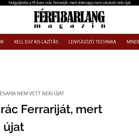
Felgyújtotta a 19 éves srác Ferrariját, mert édesapja nem vásárolt neki újat
ŐK
KELL EGY KIS LAZÍTÁS
LENYŰGÖZŐ TECHNIKA
MINDE
ESAPJA NEM VETT NEKI ÚJAT
rác Ferrariját, mert
 újat