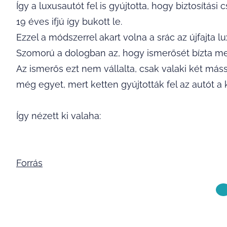
Így a luxusautót fel is gyújtotta, hogy biztosítási
19 éves ifjú így bukott le.
Ezzel a módszerrel akart volna a srác az újfajta lu
Szomorú a dologban az, hogy ismerősét bízta meg
Az ismerős ezt nem vállalta, csak valaki két máss
még egyet, mert ketten gyújtották fel az autót a kö
Így nézett ki valaha:
Forrás
KÖVETKE