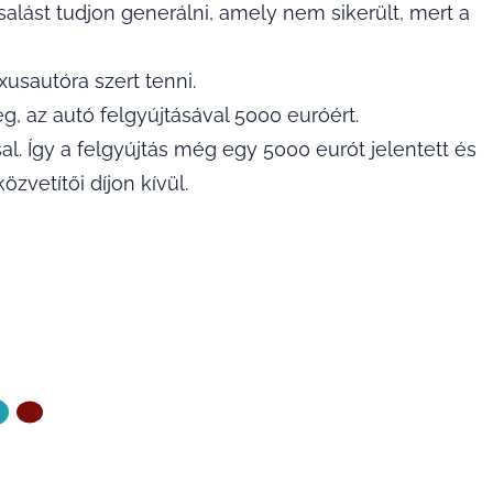
 csalást tudjon generálni, amely nem sikerült, mert a
xusautóra szert tenni.
, az autó felgyújtásával 5000 euróért.
al. Így a felgyújtás még egy 5000 eurót jelentett és
zvetítői díjon kívül.
ZŐ OLDAL