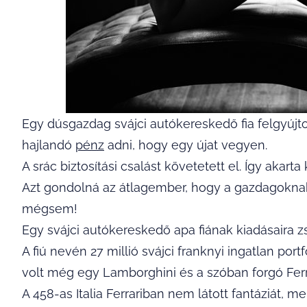
Egy dúsgazdag svájci autókereskedő fia felgyújtot
hajlandó
pénz
adni, hogy egy újat vegyen.
A srác biztosítási csalást követetett el. Így akar
Azt gondolná az átlagember, hogy a gazdagokna
mégsem!
Egy svájci autókereskedő apa fiának kiadásaira zs
A fiú nevén 27 millió svájci franknyi ingatlan port
volt még egy Lamborghini és a szóban forgó Ferra
A 458-as Italia Ferrariban nem látott fantáziát, m