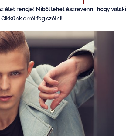
 az élet rendje! Miből lehet észrevenni, hogy valaki
Cikkünk erről fog szólni!