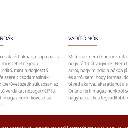
ERDÁK
VADÍTÓ NŐK
csak férfiaknak, csupa pasis
Mi férfiak nem tehetünk róla
 mi is lehetne jobb
hogy férfiből vagyunk. Nem 
indító, mint a döglesztő
arról, hogy mindig a nőkön já
felszerelt csodamasinák,
és arról sem, hogy formás id
 lóerővel szelik stílusosan az
téved akarva, akaratlanul a 
tó verdákat nézegetnél? Itt
Online férfi magazinunkból 
rfi magazinunk, kövesd az
hagyhattuk ki a legvadítóbb c
t!