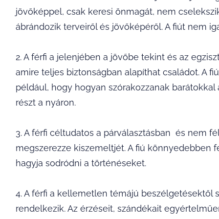
jövőképpel, csak keresi önmagát, nem cselekszik a
ábrándozik terveiről és jövőképéről. A fiút nem iga
2. A férfi a jelenjében a jövőbe tekint és az egzi
amire teljes biztonságban alapíthat családot. A fiú
például, hogy hogyan szórakozzanak barátokka
részt a nyáron.
3. A férfi céltudatos a párválasztásban és nem f
megszerezze kiszemeltjét. A fiú könnyedebben fe
hagyja sodródni a történéseket.
4. A férfi a kellemetlen témájú beszélgetésektől 
rendelkezik. Az érzéseit, szándékait egyértelműen t