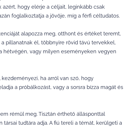
zért, hogy elérje a céljait, leginkább csak
zán foglalkoztatja a jövője, míg a férfi céltudatos.
sztenciáját alapozza meg, otthont és értéket teremt,
 a pillanatnak él, többnyire rövid távú tervekkel,
l a hétvégén, vagy milyen eseményeken vegyen
él kezdeményezi, ha arról van szó, hogy
ladja a próbálkozást, vagy a sorsra bízza magát és
sem rémül meg. Tisztán érthető állásponttal
ársai tudtára adja. A fiú tereli a témát, kerülgeti a