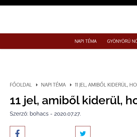
NAPI TÉMA
GYÖNYÖRŰ N
FŐOLDAL
NAPI TÉMA
11 JEL, AMIBŐL KIDERÜL, H
11 jel, amiből kiderül, ho
Szerző: bohacs - 2020.07.27.