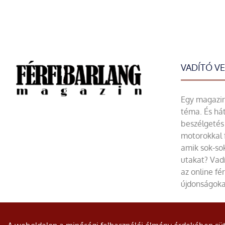
VADÍTÓ V
Egy magazin 
téma. És hát
beszélgetés 
motorokkal 
amik sok-sok
utakat? Vadí
az online fé
újdonságoka
© Minden jog fenntartva.