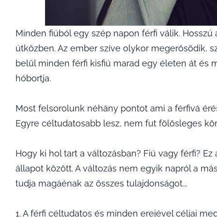
Minden fiúból egy szép napon férfi válik. Hosszú
útközben. Az ember szíve olykor megerősödik, sz
belül minden férfi kisfiú marad egy életen át é
hóbortja.
Most felsorolunk néhány pontot ami a férfivá éré
Egyre céltudatosabb lesz, nem fut fölösleges kör
Hogy ki hol tart a változásban? Fiú vagy férfi? E
állapot között. A változás nem egyik napról a má
tudja magáénak az összes tulajdonságot...
1. A férfi céltudatos és minden erejével céljai me