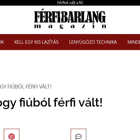
Férfivé vált a fiú
ŐK
KELL EGY KIS LAZÍTÁS
LENYŰGÖZŐ TECHNIKA
MINDE
OGY FIÚBÓL FÉRFI VÁLT!
gy fiúból férfi vált!