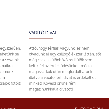
VADÍTÓ DIVAT
 egyszerűen,
Attól hogy férfiak vagyunk, és nem
tehetünk se
olvadunk el egy csillogó ékszer láttán, sőt
r az eszünk,
még csak a különböző retikülök sem
omaikra
keltik fel az érdeklődésünket, még a
szemünk.
magassarkúk után megfordulhatunk –
sem
illetve a vadító férfi divat is érdekelhet
sajok fotóit!
minket! Kövesd online férfi
magazinunkkal a divatot!
ÁSZF
|
Adatvédelmi nyilatkozat