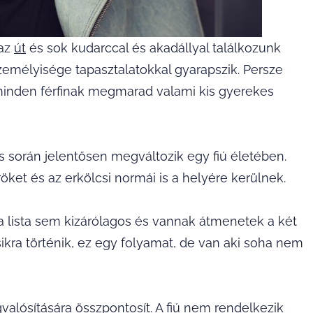
 az
út
és sok kudarccal és akadállyal találkozunk
emélyisége tapasztalatokkal gyarapszik. Persze
s minden férfinak megmarad valami kis gyerekes
s során jelentősen megváltozik egy fiú életében.
öket és az erkölcsi normái is a helyére kerülnek.
z a lista sem kizárólagos és vannak átmenetek a két
sikra történik, ez egy folyamat, de van aki soha nem
gvalósítására összpontosít. A fiú nem rendelkezik