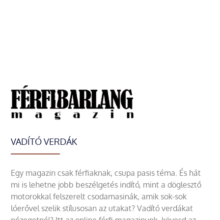
VADÍTÓ VERDÁK
Egy magazin csak férfiaknak, csupa pasis téma. És hát
mi is lehetne jobb beszélgetés indító, mint a döglesztő
motorokkal felszerelt csodamasinák, amik sok-sok
lóerővel szelik stílusosan az utakat? Vadító verdákat