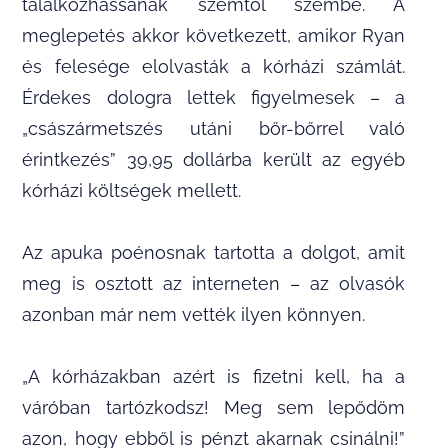
találkozhassanak szemtől szembe. A
meglepetés akkor következett, amikor Ryan
és felesége elolvasták a kórházi számlát.
Érdekes dologra lettek figyelmesek – a
„császármetszés utáni bőr-bőrrel való
érintkezés” 39,95 dollárba került az egyéb
kórházi költségek mellett.
Az apuka poénosnak tartotta a dolgot, amit
meg is osztott az interneten – az olvasók
azonban már nem vették ilyen könnyen.
„A kórházakban azért is fizetni kell, ha a
váróban tartózkodsz! Meg sem lepődöm
azon, hogy ebből is pénzt akarnak csinálni!”