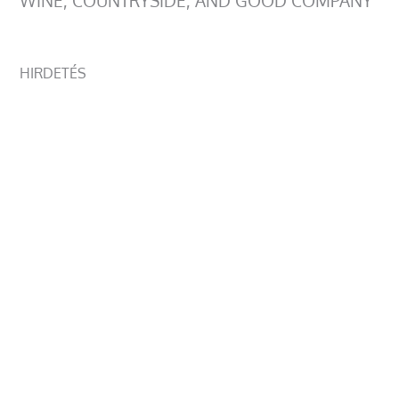
WINE, COUNTRYSIDE, AND GOOD COMPANY
HIRDETÉS