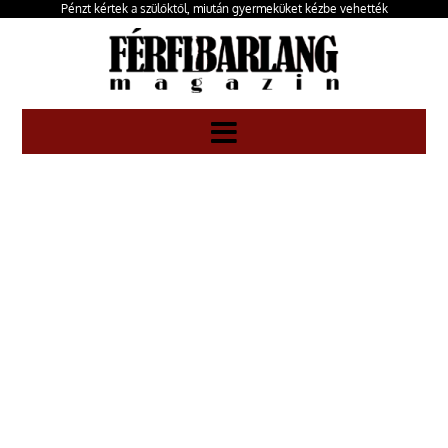
Pénzt kértek a szülőktől, miután gyermeküket kézbe vehették