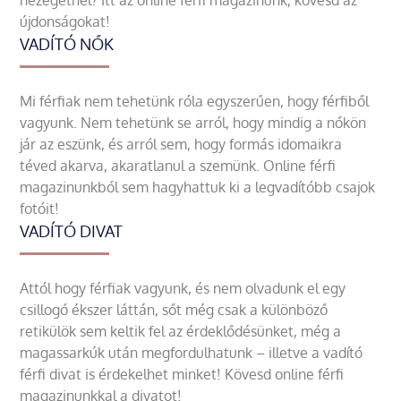
nézegetnél? Itt az online férfi magazinunk, kövesd az
újdonságokat!
VADÍTÓ NŐK
Mi férfiak nem tehetünk róla egyszerűen, hogy férfiből
vagyunk. Nem tehetünk se arról, hogy mindig a nőkön
jár az eszünk, és arról sem, hogy formás idomaikra
téved akarva, akaratlanul a szemünk. Online férfi
magazinunkból sem hagyhattuk ki a legvadítóbb csajok
fotóit!
VADÍTÓ DIVAT
Attól hogy férfiak vagyunk, és nem olvadunk el egy
csillogó ékszer láttán, sőt még csak a különböző
retikülök sem keltik fel az érdeklődésünket, még a
magassarkúk után megfordulhatunk – illetve a vadító
férfi divat is érdekelhet minket! Kövesd online férfi
magazinunkkal a divatot!