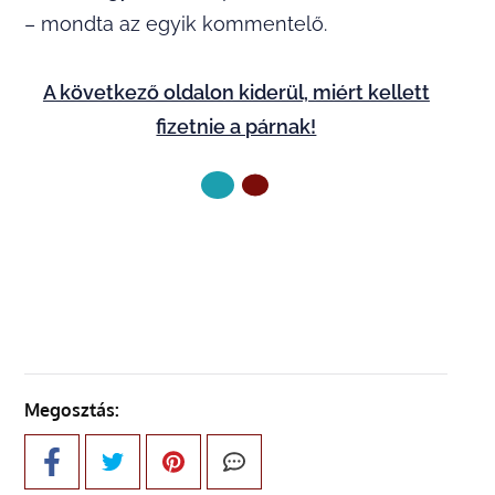
– mondta az egyik kommentelő.
A következő oldalon kiderül, miért kellett
fizetnie a párnak!
KÖVETKEZŐ OLDAL
Megosztás: