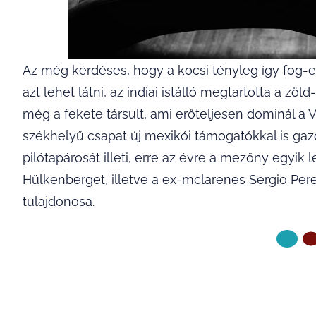
Az még kérdéses, hogy a kocsi tényleg így fog-e 
azt lehet látni, az indiai istálló megtartotta a z
még a fekete társult, ami erőteljesen dominál a V
székhelyű csapat új mexikói támogatókkal is gaz
pilótapárosát illeti, erre az évre a mezőny egyik
Hülkenberget, illetve a ex-mclarenes Sergio Perez
tulajdonosa.
KÖVETKE