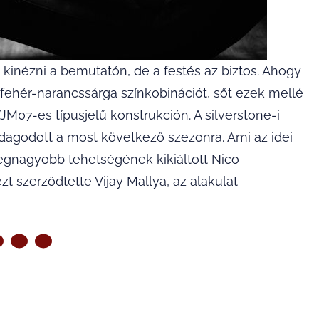
kinézni a bemutatón, de a festés az biztos. Ahogy
öld-fehér-narancssárga színkobinációt, sőt ezek mellé
JM07-es típusjelű konstrukción. A silverstone-i
dagodott a most következő szezonra. Ami az idei
 legnagyobb tehetségének kikiáltott Nico
t szerződtette Vijay Mallya, az alakulat
ZŐ OLDAL