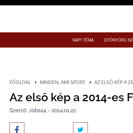
NAPI TÉMA
GYÖNYÖRŰ N
FŐOLDAL
MINDEN, AMI SPORT
AZ ELSŐ KÉP A 2
Az első kép a 2014-es F
Szerző: Jobs24 - 2014.01.22.