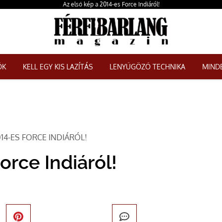
Az első kép a 2014-es Force Indiáról!
ŐK
KELL EGY KIS LAZÍTÁS
LENYŰGÖZŐ TECHNIKA
MINDE
014-ES FORCE INDIÁRÓL!
orce Indiáról!