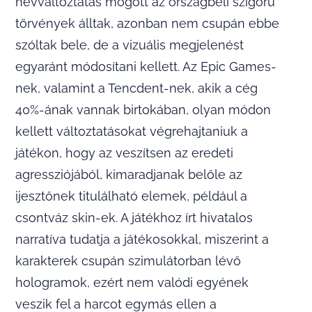
névváltoztatás mögött az országbéli szigorú
törvények álltak, azonban nem csupán ebbe
szóltak bele, de a vizuális megjelenést
egyaránt módosítani kellett. Az Epic Games-
nek, valamint a Tencdent-nek, akik a cég
40%-ának vannak birtokában, olyan módon
kellett változtatásokat végrehajtaniuk a
játékon, hogy az veszítsen az eredeti
agressziójából, kimaradjanak belőle az
ijesztőnek titulálható elemek, például a
csontváz skin-ek. A játékhoz írt hivatalos
narratíva tudatja a játékosokkal, miszerint a
karakterek csupán szimulátorban lévő
hologramok, ezért nem valódi egyének
veszik fel a harcot egymás ellen a