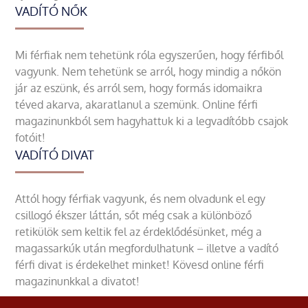
VADÍTÓ NŐK
Mi férfiak nem tehetünk róla egyszerűen, hogy férfiből
vagyunk. Nem tehetünk se arról, hogy mindig a nőkön
jár az eszünk, és arról sem, hogy formás idomaikra
téved akarva, akaratlanul a szemünk. Online férfi
magazinunkból sem hagyhattuk ki a legvadítóbb csajok
fotóit!
VADÍTÓ DIVAT
Attól hogy férfiak vagyunk, és nem olvadunk el egy
csillogó ékszer láttán, sőt még csak a különböző
retikülök sem keltik fel az érdeklődésünket, még a
magassarkúk után megfordulhatunk – illetve a vadító
férfi divat is érdekelhet minket! Kövesd online férfi
magazinunkkal a divatot!