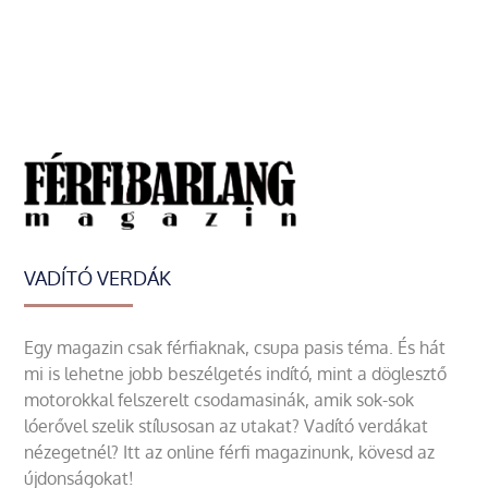
VADÍTÓ VERDÁK
Egy magazin csak férfiaknak, csupa pasis téma. És hát
mi is lehetne jobb beszélgetés indító, mint a döglesztő
motorokkal felszerelt csodamasinák, amik sok-sok
lóerővel szelik stílusosan az utakat? Vadító verdákat
nézegetnél? Itt az online férfi magazinunk, kövesd az
újdonságokat!