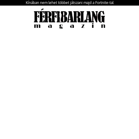
Kínában nem lehet többet játszani majd a Fortnite-tal