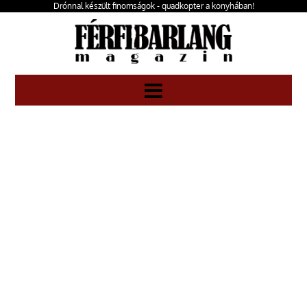
Drónnal készült finomságok - quadkopter a konyhában!