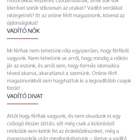
motorokkal felszerelt csodamasinák, amik sok-sok
lóerővel szelik stílusosan az utakat? Vadító verdákat
nézegetnél? Itt az online férfi magazinunk, kövesd az
újdonságokat!
VADÍTÓ NŐK
Mi férfiak nem tehetünk róla egyszerűen, hogy férfiből
vagyunk. Nem tehetünk se arról, hogy mindig a nőkön
jár az eszünk, és arról sem, hogy formás idomaikra
téved akarva, akaratlanul a szemünk. Online férfi
magazinunkból sem hagyhattuk ki a legvadítóbb csajok
fotóit!
VADÍTÓ DIVAT
Attól hogy férfiak vagyunk, és nem olvadunk el egy
csillogó ékszer láttán, sőt még csak a különböző
retikülök sem keltik fel az érdeklődésünket, még a
magassarkúk után megfordulhatunk – illetve a vadító