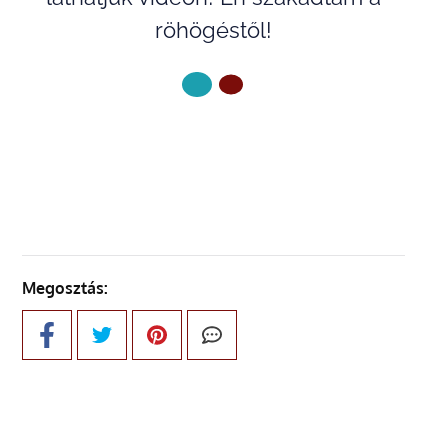
röhögéstől!
KÖVETKEZŐ OLDAL
Megosztás: