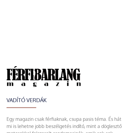
VADÍTÓ VERDÁK
Egy magazin csak férfiaknak, csupa pasis téma. És hát
mi is lehetne jobb beszélgetés indító, mint a döglesztő