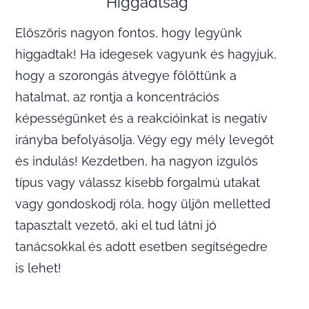
Higgadtság
Előszöris nagyon fontos, hogy legyünk
higgadtak! Ha idegesek vagyunk és hagyjuk,
hogy a szorongás átvegye fölöttünk a
hatalmat, az rontja a koncentrációs
képességünket és a reakcióinkat is negatív
irányba befolyásolja. Végy egy mély levegőt
és indulás! Kezdetben, ha nagyon izgulós
típus vagy válassz kisebb forgalmú utakat
vagy gondoskodj róla, hogy üljön melletted
tapasztalt vezető, aki el tud látni jó
tanácsokkal és adott esetben segítségedre
is lehet!