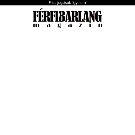
Friss jogsisok figyelem!