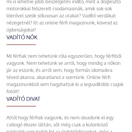
mi is lehetne jobb beszélgetés indító, mint a döglesztő
motorokkal felszerelt csodamasinák, amik sok-sok
lóerővel szelik stílusosan az utakat? Vadító verdákat
nézegetnél? Itt az online férfi magazinunk, kövesd az
újdonságokat!
VADÍTÓ NŐK
Mi férfiak nem tehetünk róla egyszerűen, hogy férfiből
vagyunk. Nem tehetünk se arról, hogy mindig a nőkön
jár az eszünk, és arról sem, hogy formás idomaikra
téved akarva, akaratlanul a szemünk. Online férfi
magazinunkból sem hagyhattuk ki a legvadítóbb csajok
fotóit!
VADÍTÓ DIVAT
Attól hogy férfiak vagyunk, és nem olvadunk el egy
csillogó ékszer láttán, sőt még csak a különböző
retikülök sem keltik fel az érdeklődésünket, még a