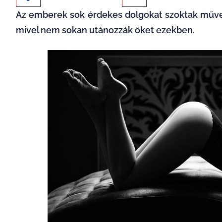
Az emberek sok érdekes dolgokat szoktak művel
mivel nem sokan utánozzák őket ezekben.