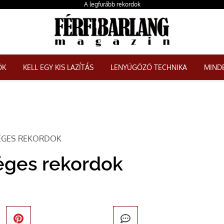
A legfurább rekordok
ŐK
KELL EGY KIS LAZÍTÁS
LENYŰGÖZŐ TECHNIKA
MINDE
ÉGES REKORDOK
éges rekordok