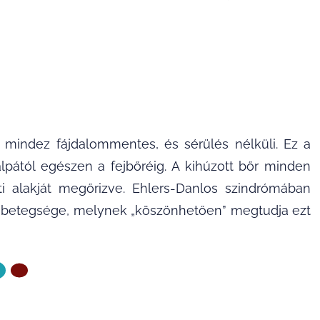
 mindez fájdalommentes, és sérülés nélküli. Ez a
talpától egészen a fejbőréig. A kihúzott bőr minden
ti alakját megőrizve. Ehlers-Danlos szindrómában
ka betegsége, melynek „köszönhetően” megtudja ezt
ZŐ OLDAL