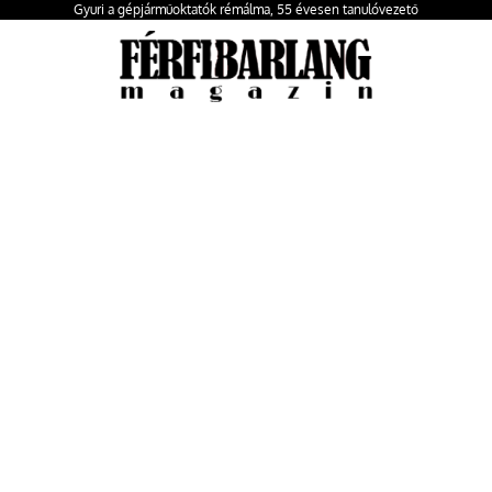
Gyuri a gépjárműoktatók rémálma, 55 évesen tanulóvezető