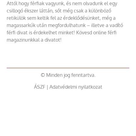
Attól hogy férfiak vagyunk, és nem olvadunk el egy
csillogó ékszer láttán, sőt még csak a különböző
retikülök sem keltik fel az érdeklődésünket, még a
magassarkúk után megfordulhatunk – illetve a vadító
férfi divat is érdekelhet minket! Kövesd online férfi
magazinunkkal a divatot!
© Minden jog fenntartva.
ÁSZF
|
Adatvédelmi nyilatkozat