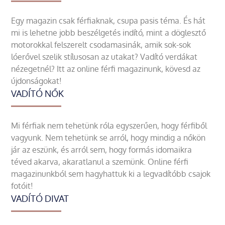
Egy magazin csak férfiaknak, csupa pasis téma. És hát
mi is lehetne jobb beszélgetés indító, mint a döglesztő
motorokkal felszerelt csodamasinák, amik sok-sok
lóerővel szelik stílusosan az utakat? Vadító verdákat
nézegetnél? Itt az online férfi magazinunk, kövesd az
újdonságokat!
VADÍTÓ NŐK
Mi férfiak nem tehetünk róla egyszerűen, hogy férfiből
vagyunk. Nem tehetünk se arról, hogy mindig a nőkön
jár az eszünk, és arról sem, hogy formás idomaikra
téved akarva, akaratlanul a szemünk. Online férfi
magazinunkból sem hagyhattuk ki a legvadítóbb csajok
fotóit!
VADÍTÓ DIVAT