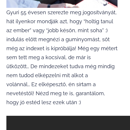
Gyuri 55 évesen szerezte meg jogosítványát,
hát ilyenkor mondják azt, hogy “holtig tanul
az ember” vagy “jobb későn, mint soha” :)
indulás előtt megnézi a guminyomást, sőt
még az indexet is kipróbálja! Még egy métert
sem tett meg a kocsival, de már is
ütközött… De mindezeket tudva még mindig
nem tudod elképzelni mit alkot a
volánnál… Ez elképesztő, én sírtam a
nevetéstől! Nézd meg te is, garantálom,
hogy jó estéd lesz ezek után :)