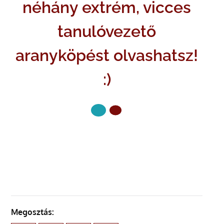
néhány extrém, vicces
tanulóvezető
aranyköpést olvashatsz!
:)
KÖVETKEZŐ OLDAL
Megosztás: